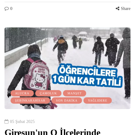
0
Share
ALUCRA
ÇAMOLUK
MANŞET
ŞEBİNKARAHİSAR
SON DAKİKA
YAĞLIDERE
05 Şubat 2025
Giresun'un O İlçelerinde