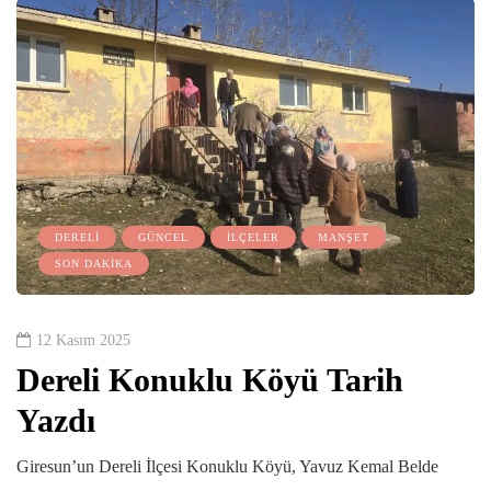
DERELİ
GÜNCEL
İLÇELER
MANŞET
SON DAKİKA
12 Kasım 2025
Dereli Konuklu Köyü Tarih
Yazdı
Giresun’un Dereli İlçesi Konuklu Köyü, Yavuz Kemal Belde