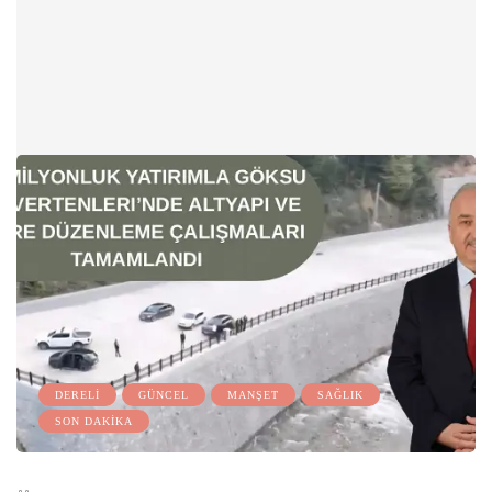
DERELİ
GÜNCEL
MANŞET
SAĞLIK
SON DAKİKA