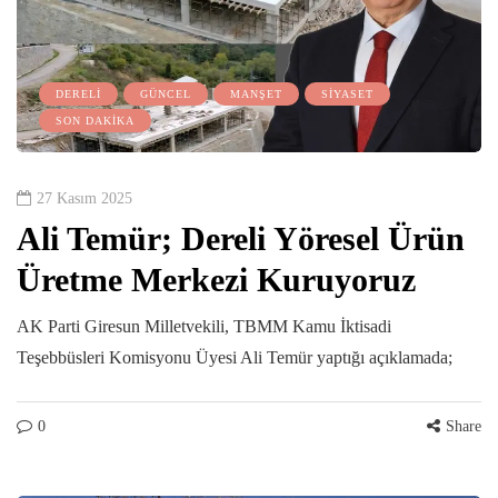
DERELİ
GÜNCEL
MANŞET
SİYASET
SON DAKİKA
27 Kasım 2025
Ali Temür; Dereli Yöresel Ürün
Üretme Merkezi Kuruyoruz
AK Parti Giresun Milletvekili, TBMM Kamu İktisadi
Teşebbüsleri Komisyonu Üyesi Ali Temür yaptığı açıklamada;
0
Share