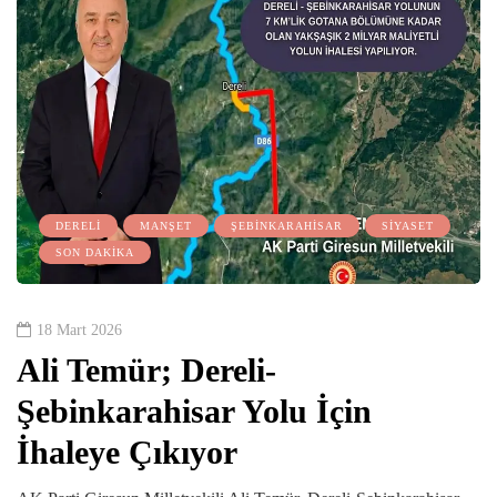
DERELİ
MANŞET
ŞEBİNKARAHİSAR
SİYASET
SON DAKİKA
18 Mart 2026
Ali Temür; Dereli-
Şebinkarahisar Yolu İçin
İhaleye Çıkıyor