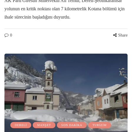
AK Parti Giresun Milletvekili Ali Temür, Dereli-Şebinkarahisar
yolunun en kritik noktası olan 7 kilometrelik Kotana bölümü için
ihale sürecinin başladığını duyurdu.
0
Share
DERELİ
MANŞET
SON DAKİKA
TURİZİM