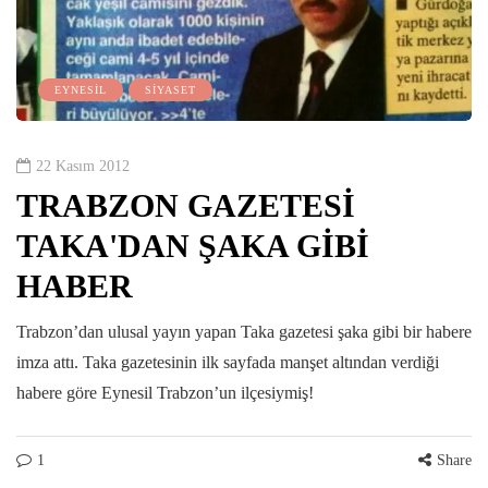
EYNESİL
SİYASET
22 Kasım 2012
TRABZON GAZETESİ
TAKA'DAN ŞAKA GİBİ
HABER
Trabzon’dan ulusal yayın yapan Taka gazetesi şaka gibi bir habere
imza attı. Taka gazetesinin ilk sayfada manşet altından verdiği
habere göre Eynesil Trabzon’un ilçesiymiş!
1
Share