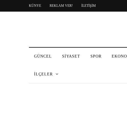
KÜNYE
REKLAM VER!
İLETİŞİM
GÜNCEL
SİYASET
SPOR
EKONO
İLÇELER