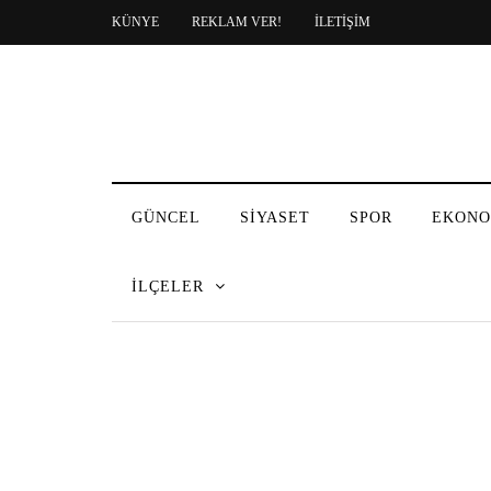
KÜNYE
REKLAM VER!
İLETİŞİM
GÜNCEL
SİYASET
SPOR
EKONO
İLÇELER