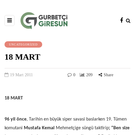
UNCATEGORIZED
18 MART
19 Mart 2011
0
209
Share
18 MART
96 yil önce
, Tarihin en büyük siper savasi baslarken 19. Tümen
komutani
Mustafa Kemal
Mehmetçige süngü taktirip
; “Ben size