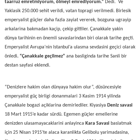
taarruz emretmiyorum, ölmeyi emrediyorum.”
Dedi.
Ve
Yaklasik 250.000 sehit verildi, vatan topragi verilmedi. Birlesik
emperyalist güçler daha fazla zayiat vererek, bozguna ugrayip
arkalarina bakmadan kaçip, çekip gittiler. Çanakkale yakin
dünya tarihinin en önemli savaslarindan biri olarak tarihe geçti.
Emperyalist Avrupa’nin Istanbul’a ulasma sevdasini geçici olarak
önledi
. “Çanakkale geçilmez”
ana basliginda tarihe Sanli bir
destan sayfasi eklendi.
“Denizlere hakim olan dünyaya hakim olur”, düsüncesiyle
emperyalist güç birligi donanmalari 3 Kasim 1914 yilinda
Çanakkale bogazi açiklarina demirlediler. Kiyasiya
Deniz savasi
18 Mart 1915’e kadar sürdü. Egemen güçler emellerine
denizden ulasamayacaklarini anlayinca
Kara Savasi
baslatmak
için 25 Nisan 1915’te alaca karanlikta Gelibolu yarimadasina,