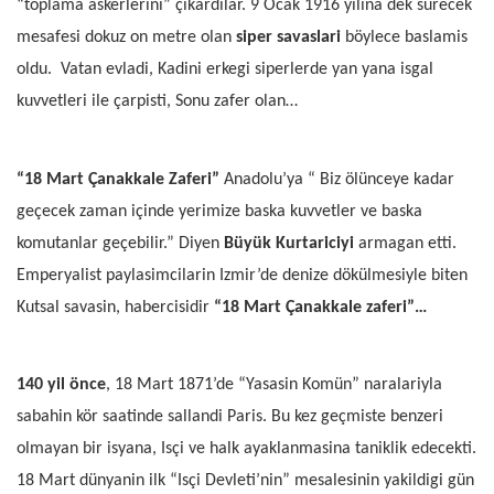
“toplama askerlerini” çikardilar. 9 Ocak 1916 yilina dek sürecek
mesafesi dokuz on metre olan
siper savaslari
böylece baslamis
oldu.
Vatan evladi, Kadini erkegi siperlerde yan yana isgal
kuvvetleri ile çarpisti, Sonu zafer olan…
“18 Mart Çanakkale Zaferi”
Anadolu’ya “ Biz ölünceye kadar
geçecek zaman içinde yerimize baska kuvvetler ve baska
komutanlar geçebilir.” Diyen
Büyük Kurtariciyi
armagan etti.
Emperyalist paylasimcilarin Izmir’de denize dökülmesiyle biten
Kutsal savasin, habercisidir
“18 Mart Çanakkale zaferi”…
140 yil önce
, 18 Mart 1871’de “Yasasin Komün” naralariyla
sabahin kör saatinde sallandi Paris. Bu kez geçmiste benzeri
olmayan bir isyana, Isçi ve halk ayaklanmasina taniklik edecekti.
18 Mart dünyanin ilk “Isçi Devleti’nin” mesalesinin yakildigi gün