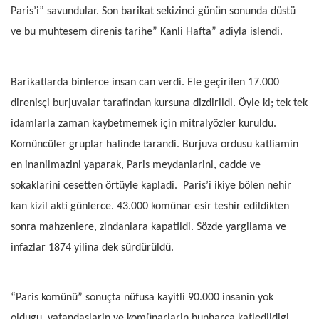
Paris’i” savundular. Son barikat sekizinci günün sonunda düstü
ve bu muhtesem direnis tarihe” Kanli Hafta” adiyla islendi.
Barikatlarda binlerce insan can verdi. Ele geçirilen 17.000
direnisçi burjuvalar tarafindan kursuna dizdirildi. Öyle ki; tek tek
idamlarla zaman kaybetmemek için mitralyözler kuruldu.
Komüncüler gruplar halinde tarandi. Burjuva ordusu katliamin
en inanilmazini yaparak, Paris meydanlarini, cadde ve
sokaklarini cesetten örtüyle kapladi.
Paris’i ikiye bölen nehir
kan kizil akti günlerce. 43.000 komünar esir teshir edildikten
sonra mahzenlere, zindanlara kapatildi. Sözde yargilama ve
infazlar 1874 yilina dek sürdürüldü.
“Paris komünü” sonuçta nüfusa kayitli 90.000 insanin yok
oldugu, vatandaslarin ve komünarlarin hunharca katledildigi,