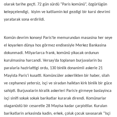
olarak tarihe geçti. 72 gün sürdü “Paris komünü”, özgürlügün
kelepçelendigi,
kiyim ve katliamin kol gezdigi bir karsi devrimi
yaratarak sona erdirildi.
Komün devrim konseyi Paris’te memurundan masasina her seye
el koyarken dünya hos görmez endisesiyle Merkez Bankasina
dokunmadi. Milyarlarca frank, komünü yikacak ordunun
kurulmasina harcandi. Versay’da toplanan burjuvalarin bu
paralarla hazirlattigi ordu, 130 binlik donanimli askerle 21
Mayista Paris’i kusatti. Komüncüler askerlikten bir haber, silah
ve cephanesi yetersiz, isçi ve siradan halktan kirk binlik bir güce
sahipti. Burjuvalarin kiralik askerleri Paris’e girmeye baslayinca
isçi sinifi sokak sokak barikatlar kurarak direndi. Komünarlar
olaganüstü bir cesaretle 28 Mayisa kadar çarpistilar. Kurulan
barikatlarin arkasinda kadin, erkek, çoluk çocuk savasarak “Isçi