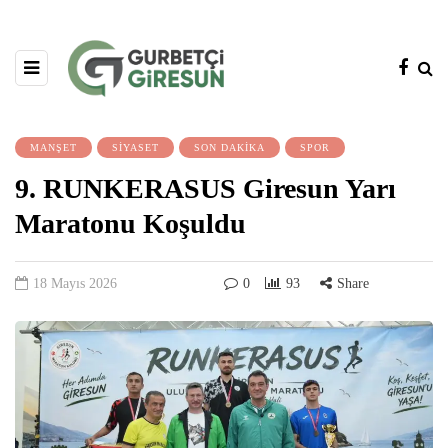
MANŞET
SİYASET
SON DAKİKA
SPOR
9. RUNKERASUS Giresun Yarı
Maratonu Koşuldu
18 Mayıs 2026
0
93
Share