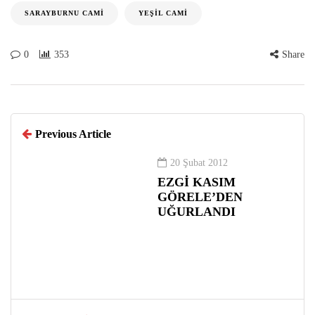
SARAYBURNU CAMI
YEŞIL CAMI
0
353
Share
Previous Article
20 Şubat 2012
EZGİ KASIM
GÖRELE’DEN
UĞURLANDI