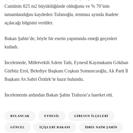
Camiinin 825 m2 büyüklüğünde olduğunu ve % 70’inin
tamamlandığını kaydeden Tufanoğlu, temmuz ayında ibadete
açılacağı bilgisini verdiler.
Bakan Şahin’de, böyle bir eserin yapımında emeği geçenleri
kutladı.
İncelemede, Milletvekili Adem Tatlı, Eynesil Kaymakamı Gökhan
Gürbüz Erol, Belediye Başkanı Coşkun Somuncuoğlu, Ak Parti İl
Başkanı Av.Sabri Öztürk’te hazır bulundu.
İncelemenin ardından Bakan Şahin Trabzon’a hareket etti.
BULANCAK
EYNESIL
GIRESUN İLÇELERI
GÜNCEL
İÇIŞLERI BAKANI
İDRIS NAIM ŞAHIN