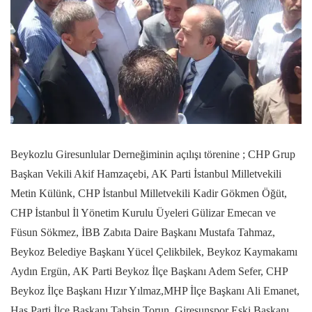
Beykozlu Giresunlular Derneğiminin açılışı törenine ; CHP Grup
Başkan Vekili Akif Hamzaçebi, AK Parti İstanbul Milletvekili
Metin Külünk, CHP İstanbul Milletvekili Kadir Gökmen Öğüt,
CHP İstanbul İl Yönetim Kurulu Üyeleri Gülizar Emecan ve
Füsun Sökmez, İBB Zabıta Daire Başkanı Mustafa Tahmaz,
Beykoz Belediye Başkanı Yücel Çelikbilek, Beykoz Kaymakamı
Aydın Ergün, AK Parti Beykoz İlçe Başkanı Adem Sefer, CHP
Beykoz İlçe Başkanı Hızır Yılmaz,MHP İlçe Başkanı Ali Emanet,
Has Parti İlçe Başkanı Tahsin Torun, Giresunspor Eski Başkanı