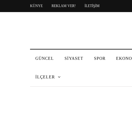
KÜNYE
REKLAM VER!
İLETİŞİM
GÜNCEL
SİYASET
SPOR
EKONO
İLÇELER