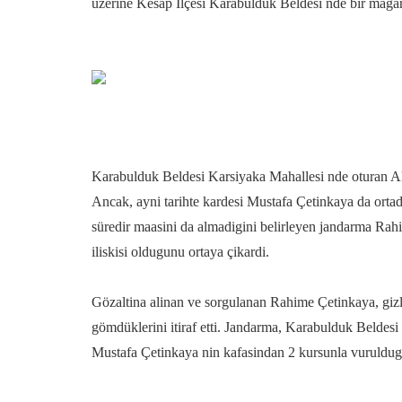
üzerine Kesap Ilçesi Karabulduk Beldesi nde bir maga
Karabulduk Beldesi Karsiyaka Mahallesi nde oturan Al
Ancak, ayni tarihte kardesi Mustafa Çetinkaya da ortad
süredir maasini da almadigini belirleyen jandarma Rahi
iliskisi oldugunu ortaya çikardi.
Gözaltina alinan ve sorgulanan Rahime Çetinkaya, gizl
gömdüklerini itiraf etti. Jandarma, Karabulduk Beldes
Mustafa Çetinkaya nin kafasindan 2 kursunla vuruldugu 