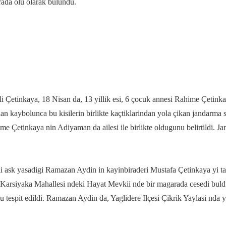
rada ölü olarak bulundu.
i Çetinkaya, 18 Nisan da, 13 yillik esi, 6 çocuk annesi Rahime Çetink
an kaybolunca bu kisilerin birlikte kaçtiklarindan yola çikan jandarma s
me Çetinkaya nin Adiyaman da ailesi ile birlikte oldugunu belirtildi. 
i ask yasadigi Ramazan Aydin in kayinbiraderi Mustafa Çetinkaya yi t
i Karsiyaka Mahallesi ndeki Hayat Mevkii nde bir magarada cesedi buld
tespit edildi. Ramazan Aydin da, Yaglidere Ilçesi Çikrik Yaylasi nda ya