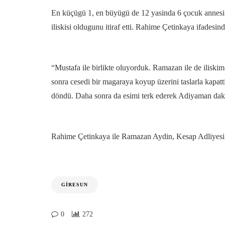
En küçügü 1, en büyügü de 12 yasinda 6 çocuk annesi 
iliskisi oldugunu itiraf etti. Rahime Çetinkaya ifadesind
“Mustafa ile birlikte oluyorduk. Ramazan ile de ilisk
sonra cesedi bir magaraya koyup üzerini taslarla kapa
döndü. Daha sonra da esimi terk ederek Adiyaman daki
Rahime Çetinkaya ile Ramazan Aydin, Kesap Adliyesi 
GIRESUN
0
272