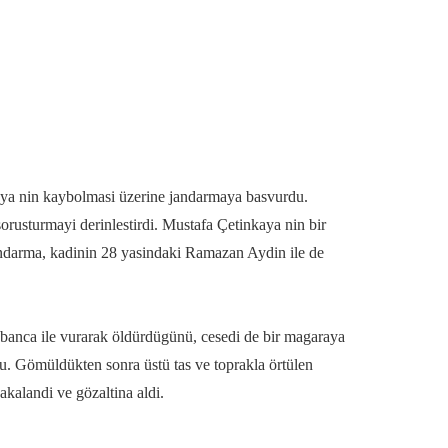
aya nin kaybolmasi üzerine jandarmaya basvurdu.
orusturmayi derinlestirdi. Mustafa Çetinkaya nin bir
Jandarma, kadinin 28 yasindaki Ramazan Aydin ile de
abanca ile vurarak öldürdügünü, cesedi de bir magaraya
u. Gömüldükten sonra üstü tas ve toprakla örtülen
kalandi ve gözaltina aldi.