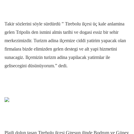
Takir sözlerini söyle sürdürdü ” Tirebolu ilçesi üç kale anlamina
gelen Tripolis den ismini almis tarihi ve dogasi essiz bir sehir
merkezimizdir. Turizm adina ilçemize ciddi yatirim yapacak olan
firmalara bizde elimizden gelen destegi ve alt yapi hizmetini
sunacagiz. Ilçemizin turizm adina yapilacak yatirmlar ile
gelisecegini düsünüyorum.” dedi.
Plajli dolup tasan Tirebolu ilçesi Giresun ilinde Bodrum ve Güney