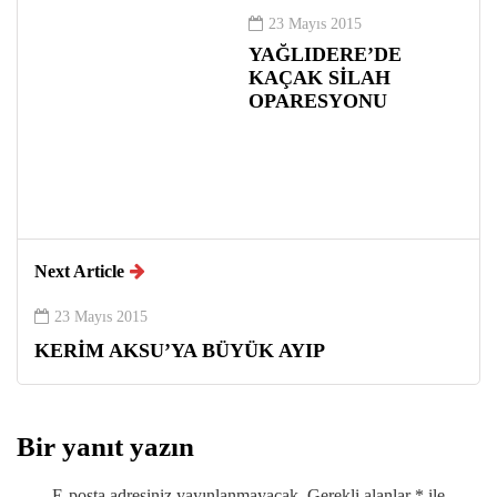
23 Mayıs 2015
YAĞLIDERE’DE
KAÇAK SİLAH
OPARESYONU
Next Article
23 Mayıs 2015
KERİM AKSU’YA BÜYÜK AYIP
Bir yanıt yazın
E-posta adresiniz yayınlanmayacak.
Gerekli alanlar
*
ile