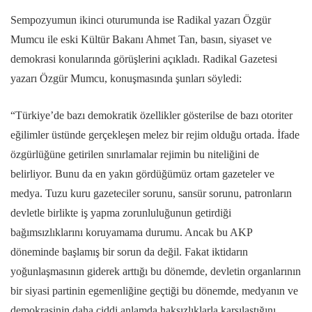
Sempozyumun ikinci oturumunda ise Radikal yazarı Özgür
Mumcu ile eski Kültür Bakanı Ahmet Tan, basın, siyaset ve
demokrasi konularında görüşlerini açıkladı. Radikal Gazetesi
yazarı Özgür Mumcu, konuşmasında şunları söyledi:
“Türkiye’de bazı demokratik özellikler gösterilse de bazı otoriter
eğilimler üstünde gerçekleşen melez bir rejim olduğu ortada. İfade
özgürlüğüne getirilen sınırlamalar rejimin bu niteliğini de
belirliyor. Bunu da en yakın gördüğümüz ortam gazeteler ve
medya. Tuzu kuru gazeteciler sorunu, sansür sorunu, patronların
devletle birlikte iş yapma zorunluluğunun getirdiği
bağımsızlıklarını koruyamama durumu. Ancak bu AKP
döneminde başlamış bir sorun da değil. Fakat iktidarın
yoğunlaşmasının giderek arttığı bu dönemde, devletin organlarının
bir siyasi partinin egemenliğine geçtiği bu dönemde, medyanın ve
demokrasinin daha ciddi anlamda haksızlıklarla karşılaştığını