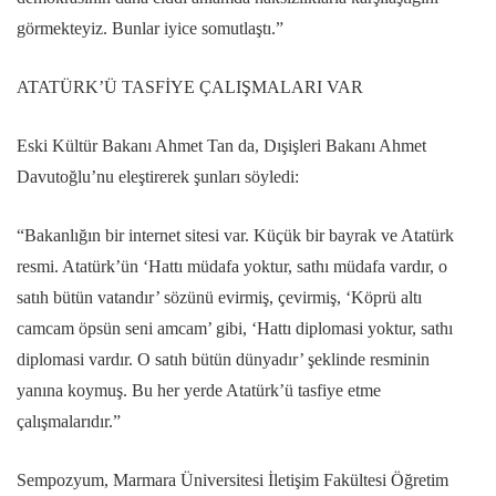
görmekteyiz. Bunlar iyice somutlaştı.”
ATATÜRK’Ü TASFİYE ÇALIŞMALARI VAR
Eski Kültür Bakanı Ahmet Tan da, Dışişleri Bakanı Ahmet
Davutoğlu’nu eleştirerek şunları söyledi:
“Bakanlığın bir internet sitesi var. Küçük bir bayrak ve Atatürk
resmi. Atatürk’ün ‘Hattı müdafa yoktur, sathı müdafa vardır, o
satıh bütün vatandır’ sözünü evirmiş, çevirmiş, ‘Köprü altı
camcam öpsün seni amcam’ gibi, ‘Hattı diplomasi yoktur, sathı
diplomasi vardır. O satıh bütün dünyadır’ şeklinde resminin
yanına koymuş. Bu her yerde Atatürk’ü tasfiye etme
çalışmalarıdır.”
Sempozyum, Marmara Üniversitesi İletişim Fakültesi Öğretim