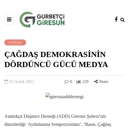
GÜNCEL
ÇAĞDAŞ DEMOKRASİNİN
DÖRDÜNCÜ GÜCÜ MEDYA
03 Aralık 2012
0
229
Share
Atatürkçü Düşünce Derneği (ADD) Giresun Şubesi’nin
düzenlediği ‘Aydınlanma Sempozyumları’, ‘Basın, Çağdaş