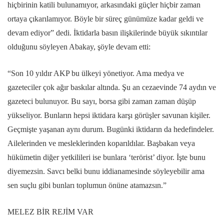
hiçbirinin katili bulunamıyor, arkasındaki güçler hiçbir zaman
ortaya çıkarılamıyor. Böyle bir süreç günümüze kadar geldi ve
devam ediyor” dedi. İktidarla basın ilişkilerinde büyük sıkıntılar
olduğunu söyleyen Abakay, şöyle devam etti:
“Son 10 yıldır AKP bu ülkeyi yönetiyor. Ama medya ve
gazeteciler çok ağır baskılar altında. Şu an cezaevinde 74 aydın ve
gazeteci bulunuyor. Bu sayı, borsa gibi zaman zaman düşüp
yükseliyor. Bunların hepsi iktidara karşı görüşler savunan kişiler.
Geçmişte yaşanan aynı durum. Bugünki iktidarın da hedefindeler.
Ailelerinden ve mesleklerinden koparıldılar. Başbakan veya
hükümetin diğer yetkilileri ise bunlara ‘terörist’ diyor. İşte bunu
diyemezsin. Savcı belki bunu iddianamesinde söyleyebilir ama
sen suçlu gibi bunları toplumun önüne atamazsın.”
MELEZ BİR REJİM VAR