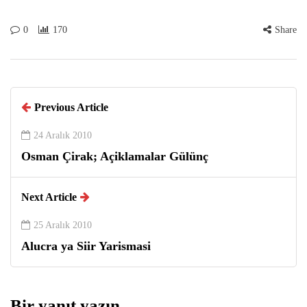
0
170
Share
Previous Article
24 Aralık 2010
Osman Çirak; Açiklamalar Gülünç
Next Article
25 Aralık 2010
Alucra ya Siir Yarismasi
Bir yanıt yazın