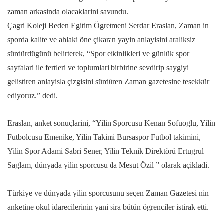
zaman arkasinda olacaklarini savundu.
Çagri Koleji Beden Egitim Ögretmeni Serdar Eraslan, Zaman in
sporda kalite ve ahlaki öne çikaran yayin anlayisini araliksiz
sürdürdügünü belirterek, “Spor etkinlikleri ve günlük spor
sayfalari ile fertleri ve toplumlari birbirine sevdirip saygiyi
gelistiren anlayisla çizgisini sürdüren Zaman gazetesine tesekkür
ediyoruz.” dedi.
Eraslan, anket sonuçlarini, “Yilin Sporcusu Kenan Sofuoglu, Yilin
Futbolcusu Emenike, Yilin Takimi Bursaspor Futbol takimini,
Yilin Spor Adami Sabri Sener, Yilin Teknik Direktörü Ertugrul
Saglam, dünyada yilin sporcusu da Mesut Özil ” olarak açikladi.
Türkiye ve dünyada yilin sporcusunu seçen Zaman Gazetesi nin
anketine okul idarecilerinin yani sira bütün ögrenciler istirak etti.