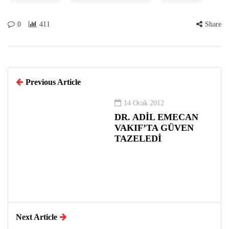
0
411
Share
Previous Article
14 Ocak 2012
DR. ADİL EMECAN
VAKIF’TA GÜVEN
TAZELEDİ
Next Article