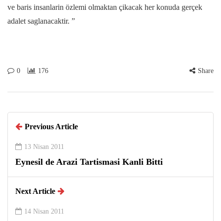
ve baris insanlarin özlemi olmaktan çikacak her konuda gerçek
adalet saglanacaktir. ”
0
176
Share
Previous Article
13 Nisan 2011
Eynesil de Arazi Tartismasi Kanli Bitti
Next Article
14 Nisan 2011