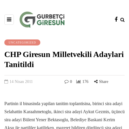
UNCATEGORIZED
CHP Giresun Milletvekili Adaylari
Tanitildi
14 Nisan 2011
0
176
Share
Partinin il binasinda yapilan tanitim toplantisina, birinci sira adayi
Selahattin Karaahmetoglu, ikinci sira adayi Aykut Gezmis, üçüncü
sira adayi Bülent Yener Bektasoglu, Belediye Baskani Kerim
Aksu ile partililer katilirken, mazeret bildiren dördüncü sira adayi