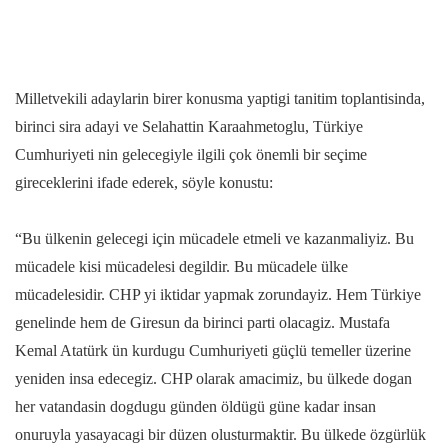
Milletvekili adaylarin birer konusma yaptigi tanitim toplantisinda,
birinci sira adayi ve Selahattin Karaahmetoglu, Türkiye
Cumhuriyeti nin gelecegiyle ilgili çok önemli bir seçime
gireceklerini ifade ederek, söyle konustu:
“Bu ülkenin gelecegi için mücadele etmeli ve kazanmaliyiz. Bu
mücadele kisi mücadelesi degildir. Bu mücadele ülke
mücadelesidir. CHP yi iktidar yapmak zorundayiz. Hem Türkiye
genelinde hem de Giresun da birinci parti olacagiz. Mustafa
Kemal Atatürk ün kurdugu Cumhuriyeti güçlü temeller üzerine
yeniden insa edecegiz. CHP olarak amacimiz, bu ülkede dogan
her vatandasin dogdugu günden öldügü güne kadar insan
onuruyla yasayacagi bir düzen olusturmaktir. Bu ülkede özgürlük