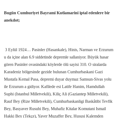
Bugün Cumhuriyet Bayrami Kutlamarini iptal edenlere bir
anekdot;
3 Eylül 1924… Pasinler (Hasankale), Hinis, Narman ve Erzurum
u da içine alan 6.9 siddetinde depremle sallaniyor. Büyük hasar
gören Pasinler ovasindaki köylerde ölü sayisi 310. O siralarda
Karadeniz bölgesinde gezide bulunan Cumhurbaskani Gazi
Mustafa Kemal Pasa, depremi duyar duymaz Samsun-Sivas yolu
ile Erzurum a gidiyor. Kafilede esi Latife Hanim, Hamdullah
Suphi (Istanbul Milletvekili), Kiliç Ali (Gaziantep Milletvekili),
Rauf Bey (Rize Milletvekili), Cumhurbaskanligi Baskâtibi Tevfik
Bey, Basyaver Rusuhi Bey, Muhafiz Kitalar Komutani Ismail
Hakki Bey (Tekçe), Yaver Muzaffer Bey, Hususi Kalemden