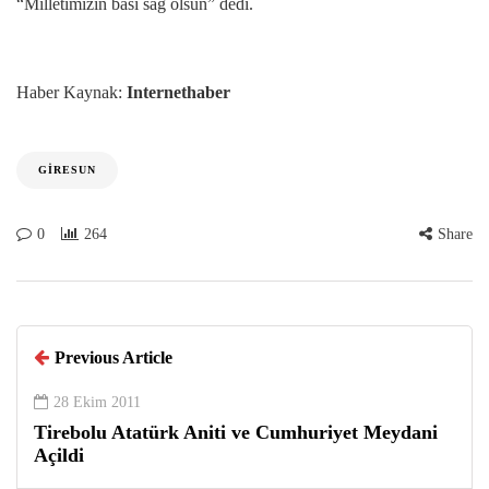
“Milletimizin basi sag olsun” dedi.
Haber Kaynak:
Internethaber
GIRESUN
0
264
Share
Previous Article
28 Ekim 2011
Tirebolu Atatürk Aniti ve Cumhuriyet Meydani
Açildi