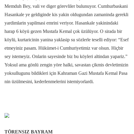
Memduh Bey, vali ve diger görevliler bulunuyor. Cumhurbaskani
Hasankale ye geldiginde kis yakin oldugundan zamaninda gerekli
yardimlarin yapilmasi emrini veriyor. Hasankale yakinindaki
harap 6 köyü gezen Mustafa Kemal çok üzülüyor. O sirada bir
köylü, kurtaricinin yanina yaklasip su sözlerle teselli ediyor: “Esef
etmeyiniz pasam. Hükümet-i Cumhuriyetimiz var olsun. Hiçbir
sey istemeyiz. Onlarin sayesinde biz bu köyleri altindan yapariz.”
Yoksul ama gönlü zengin yöre halki, savastan çikmis devletimizin
yoksullugunu bildikleri için Kahraman Gazi Mustafa Kemal Pasa
nin üzülmesini, kederlenmelerini istemiyorlardi.
TÖRENSIZ BAYRAM