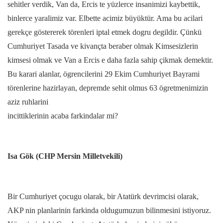
sehitler verdik, Van da, Ercis te yüzlerce insanimizi kaybettik,
binlerce yaralimiz var. Elbette acimiz büyüktür. Ama bu acilari
gerekçe göstererek törenleri iptal etmek dogru degildir. Çünkü
Cumhuriyet Tasada ve kivançta beraber olmak Kimsesizlerin
kimsesi olmak ve Van a Ercis e daha fazla sahip çikmak demektir.
Bu karari alanlar, ögrencilerini 29 Ekim Cumhuriyet Bayrami
törenlerine hazirlayan, depremde sehit olmus 63 ögretmenimizin
aziz ruhlarini
incittiklerinin acaba farkindalar mi?
Isa Gök (CHP Mersin Milletvekili)
Bir Cumhuriyet çocugu olarak, bir Atatürk devrimcisi olarak,
AKP nin planlarinin farkinda oldugumuzun bilinmesini istiyoruz.