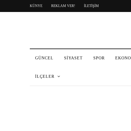
KÜNYE
REKLAM VER!
İLETİŞİM
GÜNCEL
SİYASET
SPOR
EKONO
İLÇELER