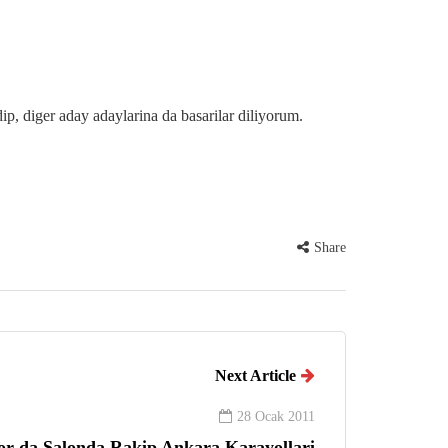
ip, diger aday adaylarina da basarilar diliyorum.
Share
Next Article
28 Ocak 2011
or da Salonda Rakip Ankara Karayollari