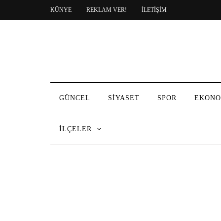
KÜNYE
REKLAM VER!
İLETİŞİM
GÜNCEL
SİYASET
SPOR
EKONO
İLÇELER