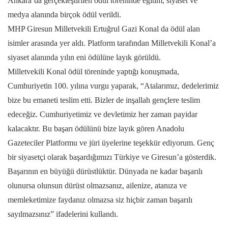
Ankara’da gerçekleştirilen ödül töreninde eğitim, siyaset ve
medya alanında birçok ödül verildi.
MHP Giresun Milletvekili Ertuğrul Gazi Konal da ödül alan
isimler arasında yer aldı. Platform tarafından Milletvekili Konal’a
siyaset alanında yılın eni ödülüne layık görüldü.
Milletvekili Konal ödül töreninde yaptığı konuşmada,
Cumhuriyetin 100. yılına vurgu yaparak, “Atalarımız, dedelerimiz
bize bu emaneti teslim etti. Bizler de inşallah gençlere teslim
edeceğiz. Cumhuriyetimiz ve devletimiz her zaman payidar
kalacaktır. Bu başarı ödülünü bize layık gören Anadolu
Gazeteciler Platformu ve jüri üyelerine teşekkür ediyorum. Genç
bir siyasetçi olarak başardığımızı Türkiye ve Giresun’a gösterdik.
Başarının en büyüğü dürüstlüktür. Dünyada ne kadar başarılı
olunursa olunsun dürüst olmazsanız, ailenize, atanıza ve
memleketimize faydanız olmazsa siz hiçbir zaman başarılı
sayılmazsınız” ifadelerini kullandı.