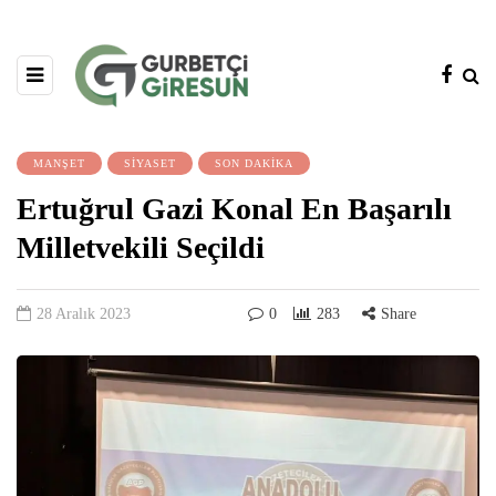
MANŞET
SİYASET
SON DAKİKA
Ertuğrul Gazi Konal En Başarılı
Milletvekili Seçildi
28 Aralık 2023
0
283
Share