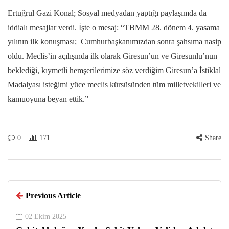
Ertuğrul Gazi Konal; Sosyal medyadan yaptığı paylaşımda da
iddialı mesajlar verdi. İşte o mesaj: “TBMM 28. dönem 4. yasama
yılının ilk konuşması; Cumhurbaşkanımızdan sonra şahsıma nasip
oldu. Meclis’in açılışında ilk olarak Giresun’un ve Giresunlu’nun
beklediği, kıymetli hemşerilerimize söz verdiğim Giresun’a İstiklal
Madalyası isteğimi yüce meclis kürsüsünden tüm milletvekilleri ve
kamuoyuna beyan ettik.”
0
171
Share
Previous Article
02 Ekim 2025