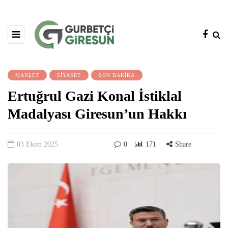
MANŞET
SİYASET
SON DAKİKA
Ertuğrul Gazi Konal İstiklal
Madalyası Giresun’un Hakkı
03 Ekim 2025
0
171
Share