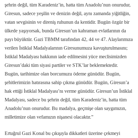
şehrin değil, tüm Karadeniz’in, hatta tüm Anadolu’nun onurudur,
Giresun, sadece yeşilin ve denizin değil, aynı zamanda yiğitliğin,
vatan sevgisinin ve direniş ruhunun da kentidir. Bugün özgür bir
ülkede yaşıyorsak, bunda Giresun’un kahraman evlatlarının da
payı büyüktür. Gazi TBMM tarafından 42, 44 ve 47. Alaylarımıza
verilen İstiklal Madalyalarının Giresunumuza kavuşturulmasını;
İstiklal Madalyası hakkının iade edilmesini yüce meclisimizden
Giresun’daki tüm siyasi partiler ve STK’lar beklemektedir.
Bugün, tarihimize olan borcumuzu ödeme günüdür. Bugün,
şehitlerimizin hatırasına sahip çıkma günüdür. Bugün, Giresun’a
hak ettiği İstiklal Madalyası’nı verme günüdür. Giresun’un İstiklal
Madalyası, sadece bu şehrin değil, tüm Karadeniz’in, hatta tüm
Anadolu’nun onurudur. Bu madalya, geçmişe olan saygımızın,
milletimize olan vefamızın nişanesi olacaktır.”
Ertuğrul Gazi Konal bu çıkışıyla dikkatleri üzerine çekmeyi