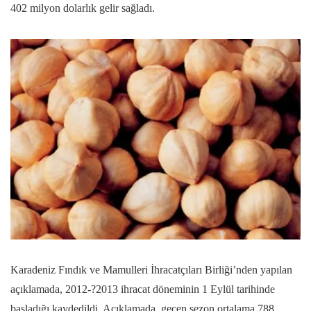
402 milyon dolarlık gelir sağladı.
Karadeniz Fındık ve Mamulleri İhracatçıları Birliği’nden yapılan
açıklamada, 2012-?2013 ihracat döneminin 1 Eylül tarihinde
başladığı kaydedildi. Açıklamada, geçen sezon ortalama 788