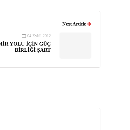
Next Article
04 Eylül 2012
MİR YOLU İÇİN GÜÇ
BİRLİĞİ ŞART