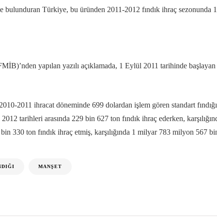
e bulunduran Türkiye, bu üründen 2011-2012 fındık ihraç sezonunda 1,8 m
KFMİB)’nden yapılan yazılı açıklamada, 1 Eylül 2011 tarihinde başlay
da, 2010-2011 ihracat döneminde 699 dolardan işlem gören standart fındı
012 tarihleri arasında 229 bin 627 ton fındık ihraç ederken, karşılığın
in 330 ton fındık ihraç etmiş, karşılığında 1 milyar 783 milyon 567 bin
NDIĞI
MANŞET