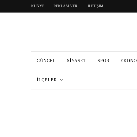
KÜNYE
REKLAM VER!
İLETİŞİM
GÜNCEL
SİYASET
SPOR
EKONO
İLÇELER