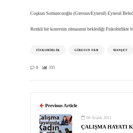
Coşkun Somuncuoğlu (Giresun/Eynesil) Eynesil Beled
Renkli bir konrenin olmasının beklediği Fiskobirlikte 
FISKOBIRLIK
GIRESUN FKB
MANŞET
0
335
Previous Article
06 Aralık 2011
ÇALIŞMA HAYATI K