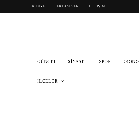
KÜNYE
REKLAM VER!
İLETİŞİM
GÜNCEL
SİYASET
SPOR
EKONO
İLÇELER