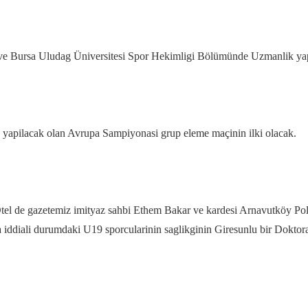
ve Bursa Uludag Üniversitesi Spor Hekimligi Bölümünde Uzmanlik yapan
 yapilacak olan Avrupa Sampiyonasi grup eleme maçinin ilki olacak.
tel de gazetemiz imityaz sahbi Ethem Bakar ve kardesi Arnavutköy Pol
ddiali durumdaki U19 sporcularinin saglikginin Giresunlu bir Doktora