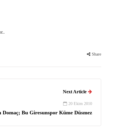
r..
Share
Next Article
20 Ekim 2010
n Domaç; Bu Giresunspor Küme Düsmez