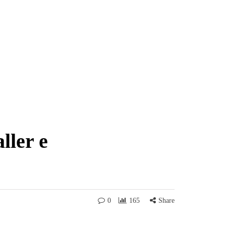
ller e
0
165
Share