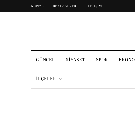
KÜNYE
REKLAM VER!
İLETİŞİM
GÜNCEL
SİYASET
SPOR
EKONO
İLÇELER