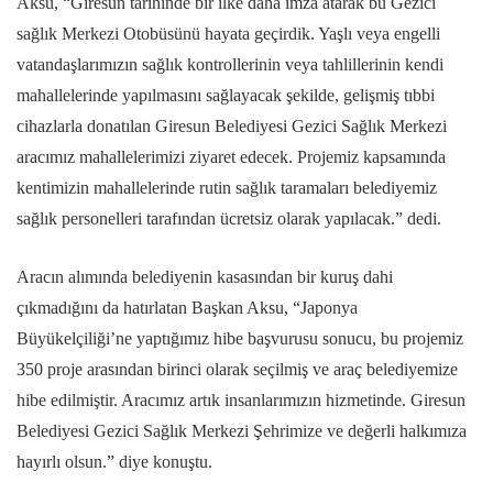
Aksu, “Giresun tarihinde bir ilke daha imza atarak bu Gezici
sağlık Merkezi Otobüsünü hayata geçirdik. Yaşlı veya engelli
vatandaşlarımızın sağlık kontrollerinin veya tahlillerinin kendi
mahallelerinde yapılmasını sağlayacak şekilde, gelişmiş tıbbi
cihazlarla donatılan Giresun Belediyesi Gezici Sağlık Merkezi
aracımız mahallelerimizi ziyaret edecek. Projemiz kapsamında
kentimizin mahallelerinde rutin sağlık taramaları belediyemiz
sağlık personelleri tarafından ücretsiz olarak yapılacak.” dedi.
Aracın alımında belediyenin kasasından bir kuruş dahi
çıkmadığını da hatırlatan Başkan Aksu, “Japonya
Büyükelçiliği’ne yaptığımız hibe başvurusu sonucu, bu projemiz
350 proje arasından birinci olarak seçilmiş ve araç belediyemize
hibe edilmiştir. Aracımız artık insanlarımızın hizmetinde. Giresun
Belediyesi Gezici Sağlık Merkezi Şehrimize ve değerli halkımıza
hayırlı olsun.” diye konuştu.