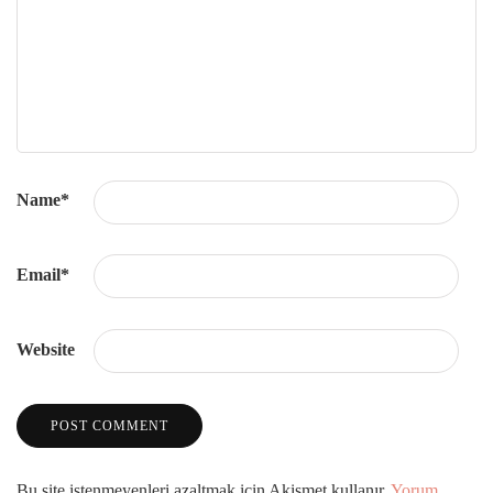
Name
*
Email
*
Website
Bu site istenmeyenleri azaltmak için Akismet kullanır.
Yorum