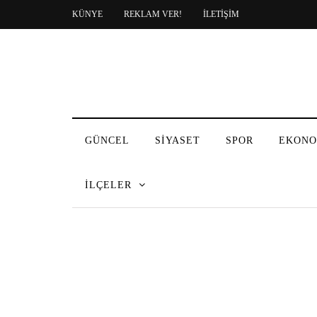
KÜNYE
REKLAM VER!
İLETİŞİM
GÜNCEL
SİYASET
SPOR
EKONO
İLÇELER