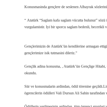
Konusmasinda gençlere de seslenen Albayrak sözlerini
“ Atatürk “Saglam kafa saglam vücutta bulunur” sözü il
vurgulamistir. Iyi bir sporcu saglam bedenli, becerikli v
Gençlerimizin de Atatürk’ün kendilerine armagan ettig
gençlerimize isik tutmasini dileriz.”
Gençlik adina konusma, , Atatürk’ün Gençlige Hitabi, Ge
okundu.
Siir ve konusmalarin ardindan, ödül törenine geçildi.
ögrencilerin ödülleri Vali Dursun Ali Sahin tarafindan v
Ödüllerin verilmesinin ardindan, tüm ögrenci gruplari ve 