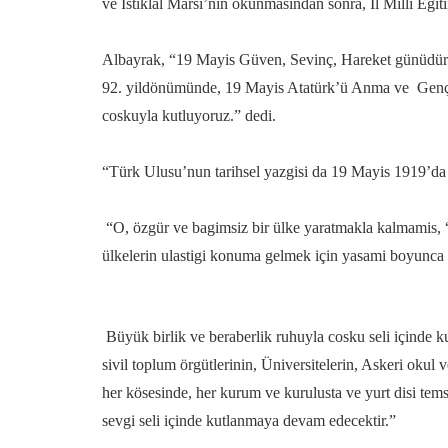
ve Istiklal Marsi’nin okunmasindan sonra, Il Milli E
Albayrak, “19 Mayis Güven, Sevinç, Hareket günüdür
92. yildönümünde, 19 Mayis Atatürk’ü Anma ve Gençl
coskuyla kutluyoruz.” dedi.
“Türk Ulusu’nun tarihsel yazgisi da 19 Mayis 1919’da
“O, özgür ve bagimsiz bir ülke yaratmakla kalmamis, “Y
ülkelerin ulastigi konuma gelmek için yasami boyunca 
Büyük birlik ve beraberlik ruhuyla cosku seli içinde
sivil toplum örgütlerinin, Üniversitelerin, Askeri okul
her kösesinde, her kurum ve kurulusta ve yurt disi te
sevgi seli içinde kutlanmaya devam edecektir.”