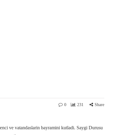
0
231
Share
nci ve vatandaslarin bayramini kutladi. Saygi Durusu