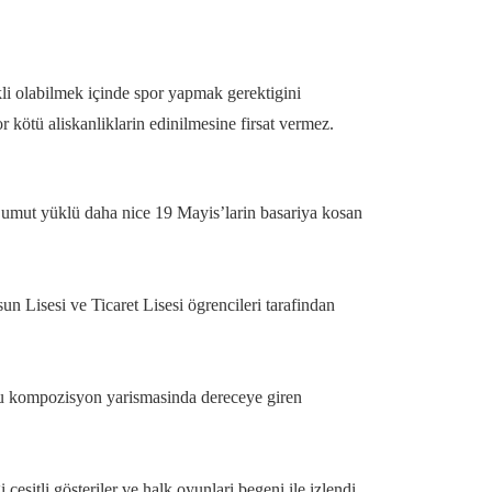
kli olabilmek içinde spor yapmak gerektigini
or kötü aliskanliklarin edinilmesine firsat vermez.
, umut yüklü daha nice 19 Mayis’larin basariya kosan
n Lisesi ve Ticaret Lisesi ögrencileri tarafindan
ulu kompozisyon yarismasinda dereceye giren
çesitli gösteriler ve halk oyunlari begeni ile izlendi.