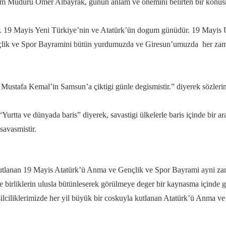
gitim Müdürü Ömer Albayrak, günün anlam ve önemini belirten bir konus
. 19 Mayis Yeni Türkiye’nin ve Atatürk’ün dogum günüdür. 19 Mayis 
ik ve Spor Bayramini bütün yurdumuzda ve Giresun’umuzda her zaman
 Mustafa Kemal’in Samsun’a çiktigi günle degismistir.” diyerek sözle
urtta ve dünyada baris” diyerek, savastigi ülkelerle baris içinde bir 
savasmistir.
 kutlanan 19 Mayis Atatürk’ü Anma ve Gençlik ve Spor Bayrami ayni za
 ve birliklerin ulusla bütünleserek görülmeye deger bir kaynasma içinde
msilciliklerimizde her yil büyük bir coskuyla kutlanan Atatürk’ü Anma 