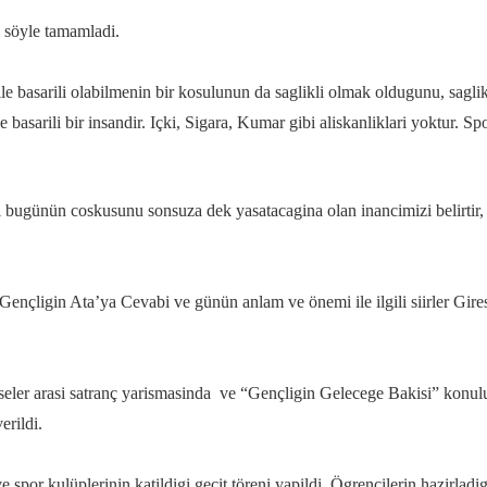
 söyle tamamladi.
e basarili olabilmenin bir kosulunun da saglikli olmak oldugunu, sagli
e basarili bir insandir. Içki, Sigara, Kumar gibi aliskanliklari yoktur. Sp
i bugünün coskusunu sonsuza dek yasatacagina olan inancimizi belirtir
nçligin Ata’ya Cevabi ve günün anlam ve önemi ile ilgili siirler Giresu
Liseler arasi satranç yarismasinda ve “Gençligin Gelecege Bakisi” kon
erildi.
spor kulüplerinin katildigi geçit töreni yapildi. Ögrencilerin hazirladigi 