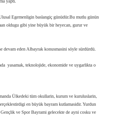
ma yapti.
Ulusal Egemenligin baslangiç günüdür.Bu mutlu günün
 oldugu gibi yine büyük bir heyecan, gurur ve
rine devam eden Albayrak konusmasini söyle sürdürdü.
arada yasamak, teknolojide, ekonomide ve uygarlikta o
manda Ülkedeki tüm okullarin, kurum ve kuruluslarin,
 gerçeklestirdigi en büyük bayram kutlamasidir. Yurdun
ve Gençlik ve Spor Bayrami gelecekte de ayni cosku ve