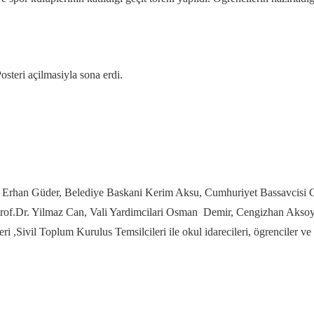
steri açilmasiyla sona erdi.
l Erhan Güder, Belediye Baskani Kerim Aksu, Cumhuriyet Bassavcisi
i Prof.Dr. Yilmaz Can, Vali Yardimcilari Osman Demir, Cengizhan A
leri ,Sivil Toplum Kurulus Temsilcileri ile okul idarecileri, ögrenciler ve