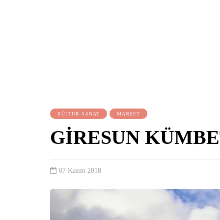
KÜLTÜR SANAT
MANŞET
GİRESUN KÜMBET
07 Kasım 2018