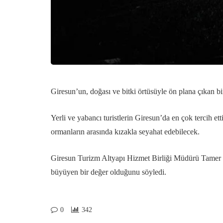
Giresun’un, doğası ve bitki örtüsüyle ön plana çıkan bi
Yerli ve yabancı turistlerin Giresun’da en çok tercih ett
ormanların arasında kızakla seyahat edebilecek.
Giresun Turizm Altyapı Hizmet Birliği Müdürü Tamer Uz
büyüyen bir değer olduğunu söyledi.
0
342