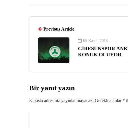
Previous Article
05 Kasım 2018
GİRESUNSPOR ANK
KONUK OLUYOR
Bir yanıt yazın
E-posta adresiniz yayınlanmayacak.
Gerekli alanlar
*
i