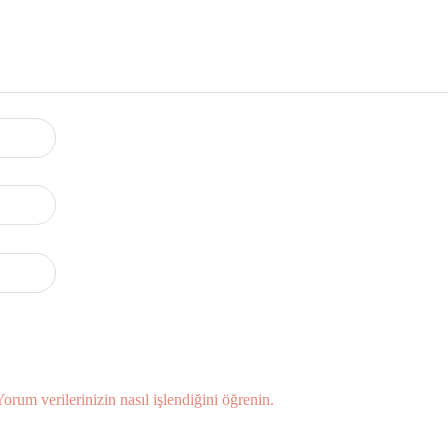
Yorum verilerinizin nasıl işlendiğini öğrenin.