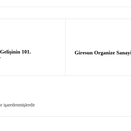
Gelişinin 101.
Giresun Organize Sanayi
r
le işaretlenmişlerdir