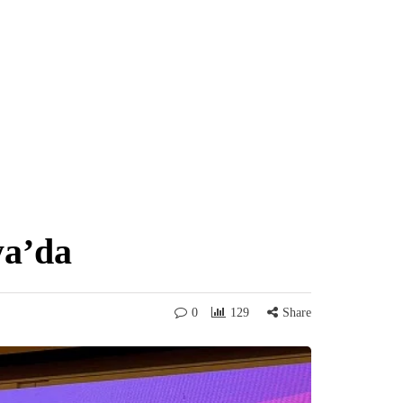
ya’da
0
129
Share