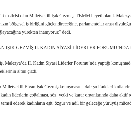
silcisi olan Milletvekili Işık Gezmiş, TBMM heyeti olarak Malezya
ızın bölgesel iş birliğini güçlendireceğine, parlamentolar arası diyaloğ
ğlayacağına yürekten inanıyoruz” dedi.
N IŞIK GEZMİŞ II. KADIN SİYASİ LİDERLER FORUMU’ND
iş, Malezya’da II. Kadın Siyasi Liderler Forumu’nda yaptığı konuşmada, 
lerinin altını çizdi.
n Milletvekili Elvan Işık Gezmiş konuşmasına dair şu ifadeleri kullandı
e kadın liderlerin çoğalması, söz, yetki ve karar organlarında daha aktif 
 temsil ederek kadınların eşit, özgür ve adil bir geleceğe yürüyüş mü