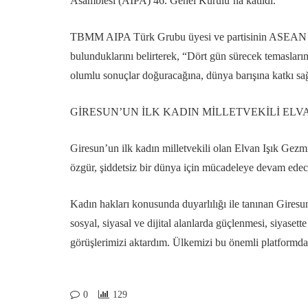
Asamblesi (AIPA) 46. Genel Kurulu’na katıldı.
TBMM AIPA Türk Grubu üyesi ve partisinin ASEAN Tem
bulunduklarını belirterek, “Dört gün sürecek temaslarım
olumlu sonuçlar doğuracağına, dünya barışına katkı sa
GİRESUN’UN İLK KADIN MİLLETVEKİLİ ELVA
Giresun’un ilk kadın milletvekili olan Elvan Işık Gezm
özgür, şiddetsiz bir dünya için mücadeleye devam edecek
Kadın hakları konusunda duyarlılığı ile tanınan Giresu
sosyal, siyasal ve dijital alanlarda güçlenmesi, siyasett
görüşlerimizi aktardım. Ülkemizi bu önemli platformda
0
129