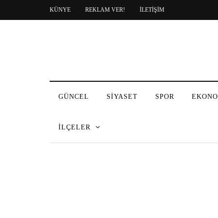
KÜNYE
REKLAM VER!
İLETİŞİM
GÜNCEL
SİYASET
SPOR
EKONO
İLÇELER