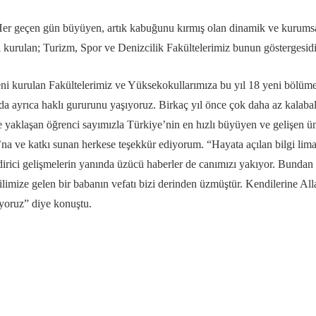
Her geçen gün büyüyen, artık kabuğunu kırmış olan dinamik ve kurumsal
 kurulan; Turizm, Spor ve Denizcilik Fakültelerimiz bunun göstergesidir
eni kurulan Fakültelerimiz ve Yüksekokullarımıza bu yıl 18 yeni bölüme
 ayrıca haklı gururunu yaşıyoruz. Birkaç yıl önce çok daha az kalabalık
yaklaşan öğrenci sayımızla Türkiye’nin en hızlı büyüyen ve gelişen üni
na ve katkı sunan herkese teşekkür ediyorum. “Hayata açılan bilgi li
dirici gelişmelerin yanında üzücü haberler de canımızı yakıyor. Bundan
mize gelen bir babanın vefatı bizi derinden üzmüştür. Kendilerine Allah
ıyoruz” diye konuştu.