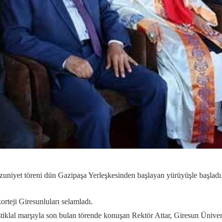
zuniyet töreni dün Gazipaşa Yerleşkesinden başlayan yürüyüşle başladı
rteji Giresunluları selamladı.
klal marşıyla son bulan törende konuşan Rektör Attar, Giresun Üniversi