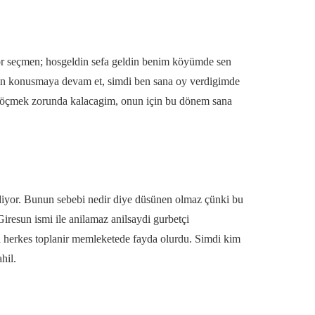
sor seçmen; hosgeldin sefa geldin benim köyümde sen
sen konusmaya devam et, simdi ben sana oy verdigimde
 göçmek zorunda kalacagim, onun için bu dönem sana
ediyor. Bunun sebebi nedir diye düsünen olmaz çünki bu
iresun ismi ile anilamaz anilsaydi gurbetçi
da herkes toplanir memleketede fayda olurdu. Simdi kim
hil.