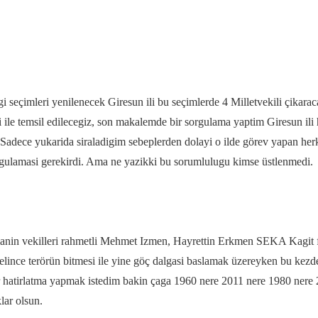
gi seçimleri yenilenecek Giresun ili bu seçimlerde 4 Milletvekili çikara
le temsil edilecegiz, son makalemde bir sorgulama yaptim Giresun ili h
 Sadece yukarida siraladigim sebeplerden dolayi o ilde görev yapan her
orgulamasi gerekirdi. Ama ne yazikki bu sorumlulugu kimse üstlenmedi.
manin vekilleri rahmetli Mehmet Izmen, Hayrettin Erkmen SEKA Kagit f
elince terörün bitmesi ile yine göç dalgasi baslamak üzereyken bu kezd
 bir hatirlatma yapmak istedim bakin çaga 1960 nere 2011 nere 1980 ne
lar olsun.