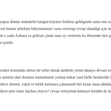
v yapan iktidar muhalefet hangisi köyüne beldene geldiginde sunu ona 
e var bunun sebebini biliyormusun? sana verecegi cevap olmadigi için 
ir e yada Ankara ya gelirsin çünki sana oy verirsem bu dönemde ben
içindir.
 ezilen konumda olmus bir sehir olarak tarihteki yerini almaya devam 
n samimi olan dostunu kurtarmanin yoluna bakar yani birlik beraberlik G
lerce dernek, vakif ve birlik kurmaya çalismazdi biri kurar onun altin
aliyor peki kime faydasi oluyor? cevap veriyorum kimseye kendisi de da