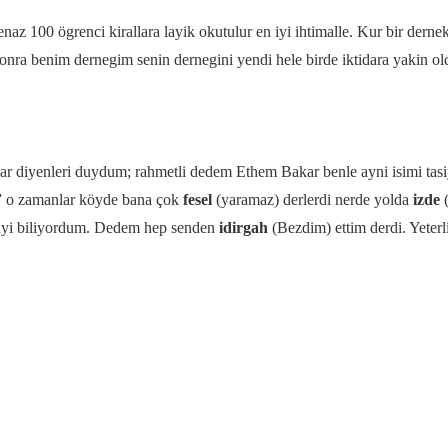
enaz 100 ögrenci kirallara layik okutulur en iyi ihtimalle. Kur bir dern
onra benim dernegim senin dernegini yendi hele birde iktidara yakin ol
iyenleri duydum; rahmetli dedem Ethem Bakar benle ayni isimi tasiyo
 o zamanlar köyde bana çok
fesel
(yaramaz) derlerdi nerde yolda
izde
(
ayi biliyordum. Dedem hep senden
idirgah
(Bezdim) ettim derdi. Yeterl