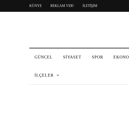
KÜNYE
REKLAM VER!
İLETİŞİM
GÜNCEL
SİYASET
SPOR
EKONO
İLÇELER