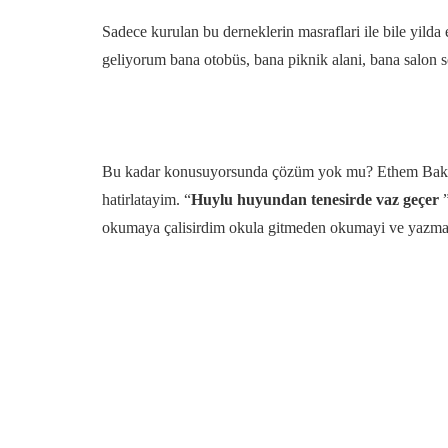
Sadece kurulan bu derneklerin masraflari ile bile yilda 
geliyorum bana otobüs, bana piknik alani, bana salon s
Bu kadar konusuyorsunda çözüm yok mu? Ethem Bakar d
hatirlatayim. “
Huylu huyundan tenesirde vaz geçer
”
okumaya çalisirdim okula gitmeden okumayi ve yazm