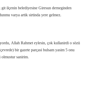
ek git ilçenin belediyesine Giresun derneginden
dunmu varya artik sirtinda yere gelmez.
rdu, Allah Rahmet eylesin, çok kullanirdi o sözü
çevrede) bir gazete parçasi bulsam yasim 5 onu
i olmustur sanirim.