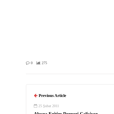
0
275
Previous Article
25 Şubat 2011
Alucra Egitim Dernegi Çalisiyor