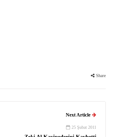
Share
Next Article
25 Şubat 2011
Zeki Al Kayipederini Kaybetti