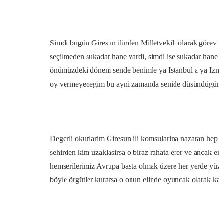
Simdi bugün Giresun ilinden Milletvekili olarak göre
seçilmeden sukadar hane vardi, simdi ise sukadar han
önümüzdeki dönem sende benimle ya Istanbul a ya Izm
oy vermeyecegim bu ayni zamanda senide düsündügüm 
Degerli okurlarim Giresun ili komsularina nazaran hep
sehirden kim uzaklasirsa o biraz rahata erer ve ancak e
hemserilerimiz Avrupa basta olmak üzere her yerde yüz
böyle örgütler kurarsa o onun elinde oyuncak olarak k