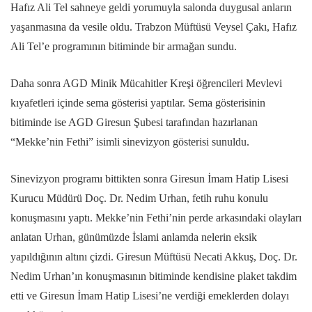
Hafız Ali Tel sahneye geldi yorumuyla salonda duygusal anların
yaşanmasına da vesile oldu. Trabzon Müftüsü Veysel Çakı, Hafız
Ali Tel’e programının bitiminde bir armağan sundu.
Daha sonra AGD Minik Mücahitler Kreşi öğrencileri Mevlevi
kıyafetleri içinde sema gösterisi yaptılar. Sema gösterisinin
bitiminde ise AGD Giresun Şubesi tarafından hazırlanan
“Mekke’nin Fethi” isimli sinevizyon gösterisi sunuldu.
Sinevizyon programı bittikten sonra Giresun İmam Hatip Lisesi
Kurucu Müdürü Doç. Dr. Nedim Urhan, fetih ruhu konulu
konuşmasını yaptı. Mekke’nin Fethi’nin perde arkasındaki olayları
anlatan Urhan, günümüzde İslami anlamda nelerin eksik
yapıldığının altını çizdi. Giresun Müftüsü Necati Akkuş, Doç. Dr.
Nedim Urhan’ın konuşmasının bitiminde kendisine plaket takdim
etti ve Giresun İmam Hatip Lisesi’ne verdiği emeklerden dolayı