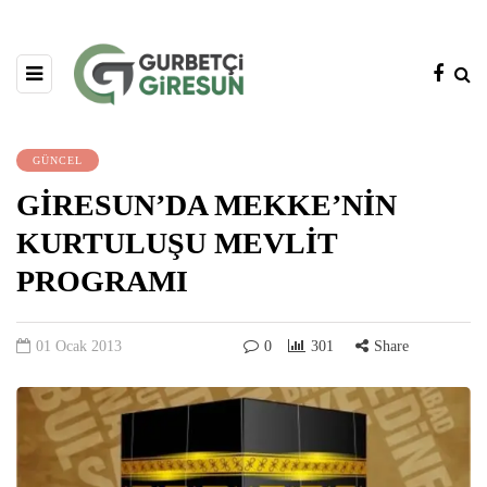
GÜNCEL
GİRESUN’DA MEKKE’NİN
KURTULUŞU MEVLİT
PROGRAMI
01 Ocak 2013
0
301
Share