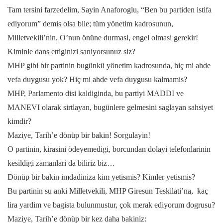
Tam tersini farzedelim, Sayin Anaforoglu, “Ben bu partiden istifa
ediyorum” demis olsa bile; tüm yönetim kadrosunun,
Milletvekili’nin, O’nun önüne durmasi, engel olmasi gerekir!
Kiminle dans ettiginizi saniyorsunuz siz?
MHP gibi bir partinin bugünkü yönetim kadrosunda, hiç mi ahde
vefa duygusu yok? Hiç mi ahde vefa duygusu kalmamis?
MHP, Parlamento disi kaldiginda, bu partiyi MADDI ve
MANEVI olarak sirtlayan, bugünlere gelmesini saglayan sahsiyet
kimdir?
Maziye, Tarih’e dönüp bir bakin! Sorgulayin!
O partinin, kirasini ödeyemedigi, borcundan dolayi telefonlarinin
kesildigi zamanlari da biliriz biz…
Dönüp bir bakin imdadiniza kim yetismis? Kimler yetismis?
Bu partinin su anki Milletvekili, MHP Giresun Teskilati’na, kaç
lira yardim ve bagista bulunmustur, çok merak ediyorum dogrusu?
Maziye, Tarih’e dönüp bir kez daha bakiniz: