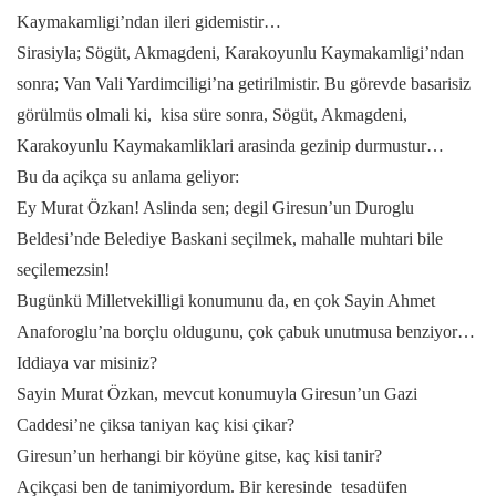
Kaymakamligi’ndan ileri gidemistir…
Sirasiyla; Sögüt, Akmagdeni, Karakoyunlu Kaymakamligi’ndan
sonra; Van Vali Yardimciligi’na getirilmistir. Bu görevde basarisiz
görülmüs olmali ki, kisa süre sonra, Sögüt, Akmagdeni,
Karakoyunlu Kaymakamliklari arasinda gezinip durmustur…
Bu da açikça su anlama geliyor:
Ey Murat Özkan! Aslinda sen; degil Giresun’un Duroglu
Beldesi’nde Belediye Baskani seçilmek, mahalle muhtari bile
seçilemezsin!
Bugünkü Milletvekilligi konumunu da, en çok Sayin Ahmet
Anaforoglu’na borçlu oldugunu, çok çabuk unutmusa benziyor…
Iddiaya var misiniz?
Sayin Murat Özkan, mevcut konumuyla Giresun’un Gazi
Caddesi’ne çiksa taniyan kaç kisi çikar?
Giresun’un herhangi bir köyüne gitse, kaç kisi tanir?
Açikçasi ben de tanimiyordum. Bir keresinde tesadüfen