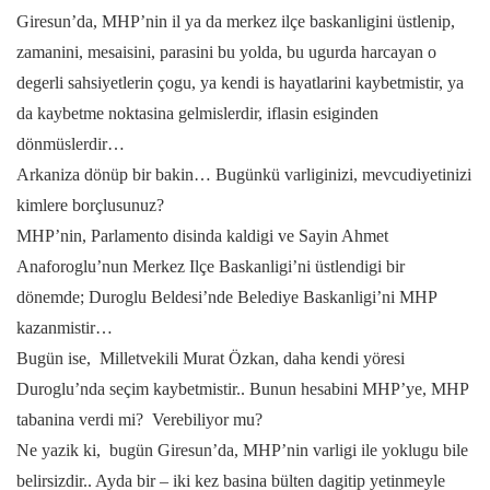
Giresun’da, MHP’nin il ya da merkez ilçe baskanligini üstlenip,
zamanini, mesaisini, parasini bu yolda, bu ugurda harcayan o
degerli sahsiyetlerin çogu, ya kendi is hayatlarini kaybetmistir, ya
da kaybetme noktasina gelmislerdir, iflasin esiginden
dönmüslerdir…
Arkaniza dönüp bir bakin… Bugünkü varliginizi, mevcudiyetinizi
kimlere borçlusunuz?
MHP’nin, Parlamento disinda kaldigi ve Sayin Ahmet
Anaforoglu’nun Merkez Ilçe Baskanligi’ni üstlendigi bir
dönemde; Duroglu Beldesi’nde Belediye Baskanligi’ni MHP
kazanmistir…
Bugün ise, Milletvekili Murat Özkan, daha kendi yöresi
Duroglu’nda seçim kaybetmistir.. Bunun hesabini MHP’ye, MHP
tabanina verdi mi? Verebiliyor mu?
Ne yazik ki, bugün Giresun’da, MHP’nin varligi ile yoklugu bile
belirsizdir.. Ayda bir – iki kez basina bülten dagitip yetinmeyle