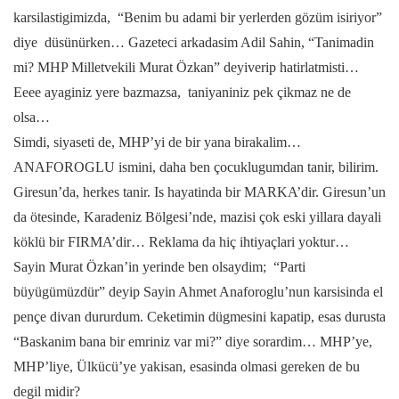
karsilastigimizda, “Benim bu adami bir yerlerden gözüm isiriyor”
diye düsünürken… Gazeteci arkadasim Adil Sahin, “Tanimadin
mi? MHP Milletvekili Murat Özkan” deyiverip hatirlatmisti…
Eeee ayaginiz yere bazmazsa, taniyaniniz pek çikmaz ne de
olsa…
Simdi, siyaseti de, MHP’yi de bir yana birakalim…
ANAFOROGLU ismini, daha ben çocuklugumdan tanir, bilirim.
Giresun’da, herkes tanir. Is hayatinda bir MARKA’dir. Giresun’un
da ötesinde, Karadeniz Bölgesi’nde, mazisi çok eski yillara dayali
köklü bir FIRMA’dir… Reklama da hiç ihtiyaçlari yoktur…
Sayin Murat Özkan’in yerinde ben olsaydim; “Parti
büyügümüzdür” deyip Sayin Ahmet Anaforoglu’nun karsisinda el
pençe divan dururdum. Ceketimin dügmesini kapatip, esas durusta
“Baskanim bana bir emriniz var mi?” diye sorardim… MHP’ye,
MHP’liye, Ülkücü’ye yakisan, esasinda olmasi gereken de bu
degil midir?