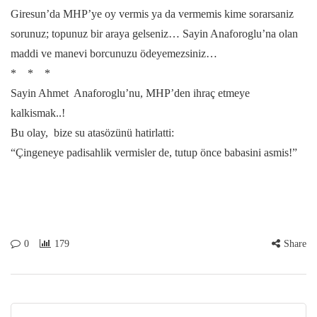
Giresun’da MHP’ye oy vermis ya da vermemis kime sorarsaniz
sorunuz; topunuz bir araya gelseniz… Sayin Anaforoglu’na olan
maddi ve manevi borcunuzu ödeyemezsiniz…
* * *
Sayin Ahmet Anaforoglu’nu, MHP’den ihraç etmeye
kalkismak..!
Bu olay, bize su atasözünü hatirlatti:
“Çingeneye padisahlik vermisler de, tutup önce babasini asmis!”
0
179
Share