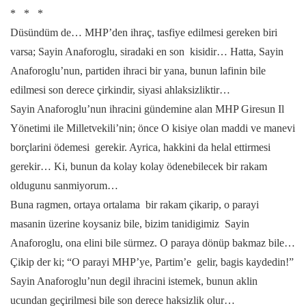
* * *
Düsündüm de… MHP’den ihraç, tasfiye edilmesi gereken biri
varsa; Sayin Anaforoglu, siradaki en son kisidir… Hatta, Sayin
Anaforoglu’nun, partiden ihraci bir yana, bunun lafinin bile
edilmesi son derece çirkindir, siyasi ahlaksizliktir…
Sayin Anaforoglu’nun ihracini gündemine alan MHP Giresun Il
Yönetimi ile Milletvekili’nin; önce O kisiye olan maddi ve manevi
borçlarini ödemesi gerekir. Ayrica, hakkini da helal ettirmesi
gerekir… Ki, bunun da kolay kolay ödenebilecek bir rakam
oldugunu sanmiyorum…
Buna ragmen, ortaya ortalama bir rakam çikarip, o parayi
masanin üzerine koysaniz bile, bizim tanidigimiz Sayin
Anaforoglu, ona elini bile sürmez. O paraya dönüp bakmaz bile…
Çikip der ki; “O parayi MHP’ye, Partim’e gelir, bagis kaydedin!”
Sayin Anaforoglu’nun degil ihracini istemek, bunun aklin
ucundan geçirilmesi bile son derece haksizlik olur…