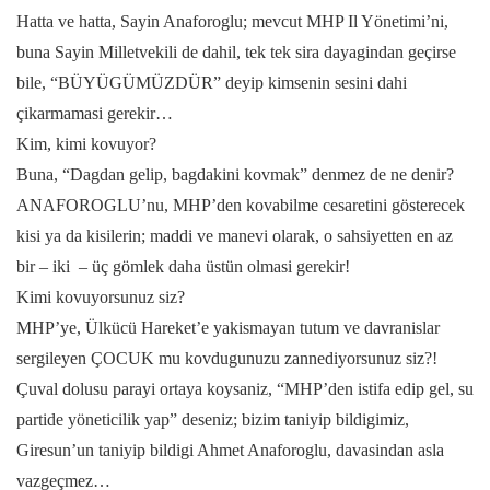
Hatta ve hatta, Sayin Anaforoglu; mevcut MHP Il Yönetimi’ni,
buna Sayin Milletvekili de dahil, tek tek sira dayagindan geçirse
bile, “BÜYÜGÜMÜZDÜR” deyip kimsenin sesini dahi
çikarmamasi gerekir…
Kim, kimi kovuyor?
Buna, “Dagdan gelip, bagdakini kovmak” denmez de ne denir?
ANAFOROGLU’nu, MHP’den kovabilme cesaretini gösterecek
kisi ya da kisilerin; maddi ve manevi olarak, o sahsiyetten en az
bir – iki – üç gömlek daha üstün olmasi gerekir!
Kimi kovuyorsunuz siz?
MHP’ye, Ülkücü Hareket’e yakismayan tutum ve davranislar
sergileyen ÇOCUK mu kovdugunuzu zannediyorsunuz siz?!
Çuval dolusu parayi ortaya koysaniz, “MHP’den istifa edip gel, su
partide yöneticilik yap” deseniz; bizim taniyip bildigimiz,
Giresun’un taniyip bildigi Ahmet Anaforoglu, davasindan asla
vazgeçmez…