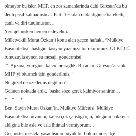
olmuyor bu isler. MHP, en zor zamanlarinda dahi Giresun’da bu
denli pasif kalmamistir… Parti Teskilati olabildigince hareketli,
canli ve diri tutulmustur…
Yeri gelmisken hemen ekleyelim:
Milletvekili Murat Özkan’i konu alan geçen haftaki, “Mülkiye
Basmüfettisi” basligini tasiyan yazimiza bir okurumuz, ÜLKÜCÜ
rumuzuyla aynen su mesaji göndermisti:
“- Agzina, yüregine, kalemine saglik. Bu adam Giresun’a sanki
MHP’yi bitirmek için gönderilmis.”
Ne güzel de özetlemis degil mi?
Gelinen noktada artik, baska söze gerek kalmiyor sanirim…
* * *
Ben, Sayin Murat Özkan’in, Mülkiye Müfettisi, Mülkiye
Basmüfettisi ünvanini; kafasi çok çalistigi için, bileginin hakkiyla
aldigina bile asla ve asla ihtimal vermiyorum…
Geçmiste, mesleki yasantisinin büyük bir bölümünde, Ilçe