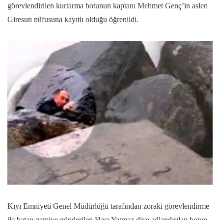
görevlendirilen kurtarma botunun kaptanı Mehmet Genç’in aslen
Giresun nüfusuna kayıtlı olduğu öğrenildi.
Kıyı Emniyeti Genel Müdürlüğü tarafından zoraki görevlendirme
ile batan gemiye gönderilen Hacı Yatmaz diye adlandırılan botun