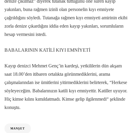
denize çıkılmaz” diyerek tutanak tuttuğunu öne süren kayıp
yakınları, buna rağmen izinli olan personelin kıyı emniyete
çağrıldığını söyledi. Tutanağa rağmen kıyı emniyeti amirinin ekibi
zorla denize çıkardığını iddia eden kayıp yakınları, sorumluların
hesap vermesini istedi.
BABALARININ KATİLİ KIYI EMNİYETİ
Kayıp denizci Mehmet Genç’in kardeşi, yetkililerin dün akşam
saat 18.00’den itibaren ortalıkta görünmediklerini, arama
çalışmalarından ise ümitlerini yitirmediklerini belirterek, “Herkese
söyleyeceğim. Babalarınızın katili kıyı emniyettir. Katiller uyuyor.
Hiç kimse kılını kımıldatmadı. Kimse gelip ilgilenmedi“ şeklinde
konuştu.
MANŞET