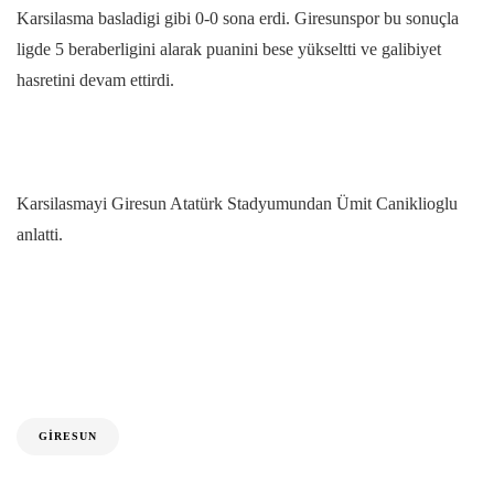
Karsilasma basladigi gibi 0-0 sona erdi. Giresunspor bu sonuçla
ligde 5 beraberligini alarak puanini bese yükseltti ve galibiyet
hasretini devam ettirdi.
Karsilasmayi Giresun Atatürk Stadyumundan Ümit Caniklioglu
anlatti.
GIRESUN