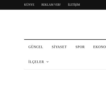
KÜNYE
REKLAM VER!
İLETİŞİM
GÜNCEL
SİYASET
SPOR
EKONO
İLÇELER