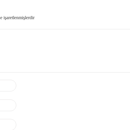
le işaretlenmişlerdir