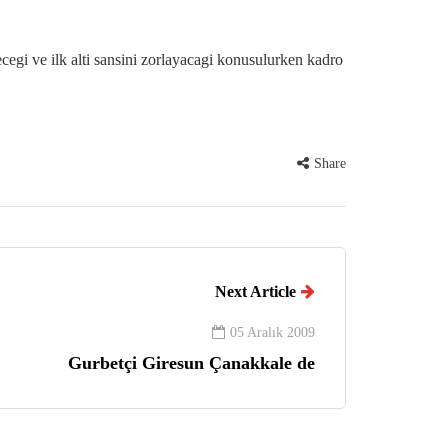
egi ve ilk alti sansini zorlayacagi konusulurken kadro
Share
Next Article
05 Aralık 2009
Gurbetçi Giresun Çanakkale de