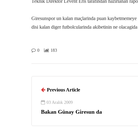
Teknik Direktör Levent Eris tarafindan hazirlanan ra
Giresunspor un kalan maçlarinda puan kaybetmemeye çali
disi kalan diger futbolcularinda akibetinin ne olacagid
0
183
Previous Article
03 Aralık 2009
Bakan Günay Giresun da