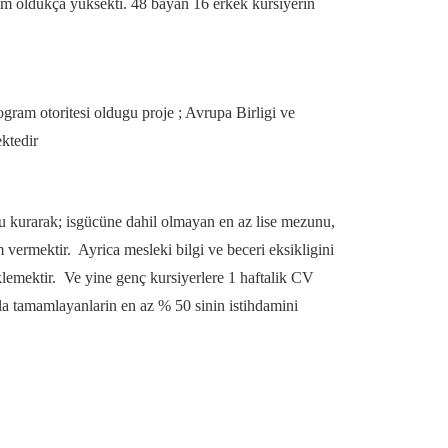
lim oldukça yüksekti. 48 bayan 16 erkek kursiyerin
ram otoritesi oldugu proje ; Avrupa Birligi ve
ktedir
u kurarak; isgücüne dahil olmayan en az lise mezunu,
 vermektir. Ayrica mesleki bilgi ve beceri eksikligini
klemektir. Ve yine genç kursiyerlere 1 haftalik CV
la tamamlayanlarin en az % 50 sinin istihdamini