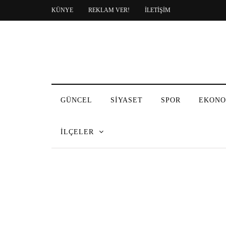
KÜNYE
REKLAM VER!
İLETİŞİM
GÜNCEL
SİYASET
SPOR
EKONO
İLÇELER