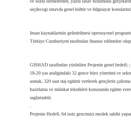
ve sözlü elemelerden, yazili sinav bölümünü gerçeklest
seçilecegi sinavda genel kültür ve bilgisayar konularin
Insan kaynaklarinin gelistirilmesi operasyonel progra
Türkiye Cumhuriyeti tarafindan finanse edilmekte olu
GISHAD tarafindan yürütülen Projenin genel hedefi; ; 
18-29 yas araligindaki 32 gence büro yönetimi ve sekret
asmak, 320 saat staj egitimi verilerek gençlerin çalis
hazirlama ve mülakat teknikleri konusunda egitim vere
saglamaktir.
.
Projenin Hedefi, 64 issiz gencimizi meslek sahibi yapar