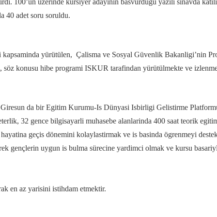
irdi. 100’ün üzerinde kursiyer adayinin basvurdugu yazili sinavda kati
da 40 adet soru soruldu.
mi kapsaminda yürütülen, Çalisma ve Sosyal Güvenlik Bakanligi’nin Prog
p, söz konusu hibe programi ISKUR tarafindan yürütülmekte ve izlenme
Giresun da bir Egitim Kurumu-Is Dünyasi Isbirligi Gelistirme Platform
erlik, 32 gence bilgisayarli muhasebe alanlarinda 400 saat teorik egitim
ma hayatina geçis dönemini kolaylastirmak ve is basinda ögrenmeyi deste
rek gençlerin uygun is bulma sürecine yardimci olmak ve kursu basariy
ak en az yarisini istihdam etmektir.