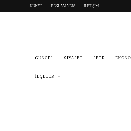
KÜNYE
REKLAM VER!
İLETİŞİM
GÜNCEL
SİYASET
SPOR
EKONO
İLÇELER