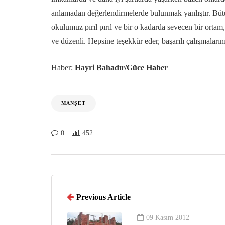
anlamadan değerlendirmelerde bulunmak yanlıştır. Bütü
okulumuz pırıl pırıl ve bir o kadarda sevecen bir ort
ve düzenli. Hepsine teşekkür eder, başarılı çalışmaları
Haber:
Hayri Bahadır/Güce Haber
MANŞET
0
452
Previous Article
09 Kasım 2012