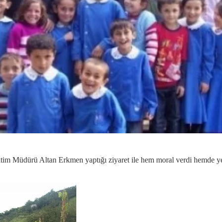
ğitim Müdürü Altan Erkmen yaptığı ziyaret ile hem moral verdi hemde ye