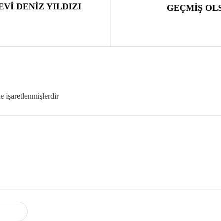
Vİ DENİZ YILDIZI
GEÇMİŞ OL
le işaretlenmişlerdir