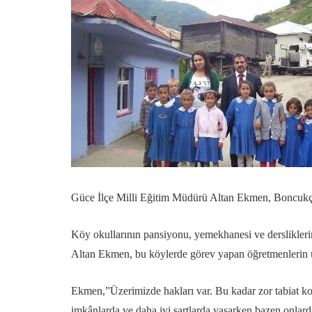
Güce İlçe Milli Eğitim Müdürü Altan Ekmen, Boncukçu
Köy okullarının pansiyonu, yemekhanesi ve dersliklerin
Altan Ekmen, bu köylerde görev yapan öğretmenlerin ü
Ekmen,”Üzerimizde hakları var. Bu kadar zor tabiat koşu
imkânlarda ve daha iyi şartlarda yaşarken bazen onlar