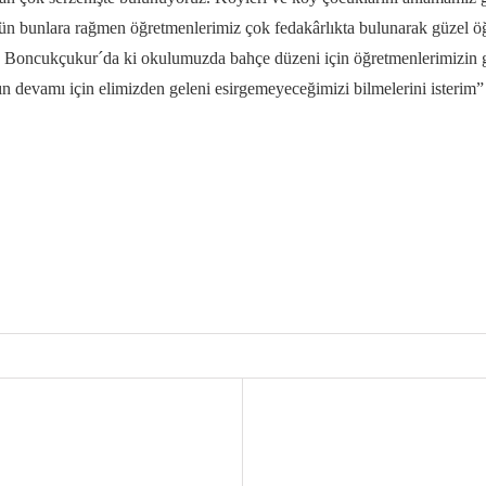
n bunlara rağmen öğretmenlerimiz çok fedakârlıkta bulunarak güzel öğr
am, Boncukçukur´da ki okulumuzda bahçe düzeni için öğretmenlerimizin 
nın devamı için elimizden geleni esirgemeyeceğimizi bilmelerini isterim”