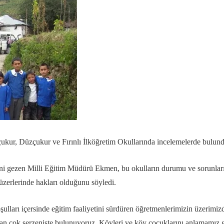
kur, Düzçukur ve Fırınlı İlköğretim Okullarında incelemelerde bulund
i gezen Milli Eğitim Müdürü Ekmen, bu okulların durumu ve sorunlarıyla
zerlerinde hakları olduğunu söyledi.
lları içersinde eğitim faaliyetini sürdüren öğretmenlerimizin üzerimizd
dan çok serzenişte bulunuyoruz. Köyleri ve köy çocuklarını anlamamız g