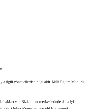
u.
 ilgili yöneticilerden bilgi aldı. Milli Eğitim Müdürü
e hakları var. Bizler kent merkezlerinde daha iyi
erekir. Onları görmeden, yaşadıkları çevreyi