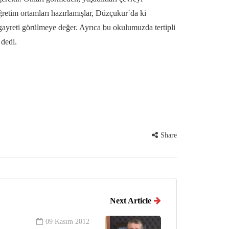
etim ortamları hazırlamışlar, Düzçukur´da ki
gayreti görülmeye değer. Ayrıca bu okulumuzda tertipli
 dedi.
Share
Next Article
09 Kasım 2012