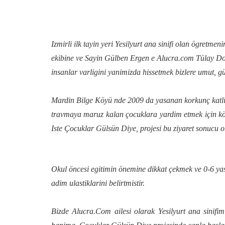
Izmirli ilk tayin yeri Yesilyurt ana sinifi olan ögretm
ekibine ve Sayin Gülben Ergen e Alucra.com Tülay Dol
insanlar varligini yanimizda hissetmek bizlere umut, gü
Mardin Bilge Köyü nde 2009 da yasanan korkunç katli
travmaya maruz kalan çocuklara yardim etmek için köye
Iste Çocuklar Gülsün Diye,
projesi bu ziyaret sonucu or
Okul öncesi egitimin önemine dikkat çekmek ve 0-6 yas
adim ulastiklarini belirtmistir.
Bizde Alucra.Com ailesi olarak Yesilyurt ana sinif