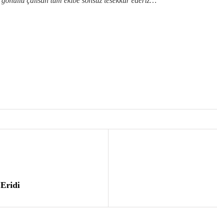
gönüllü çalisan tüm ekibe sonsuz tesekkür ederiz…
Eridi