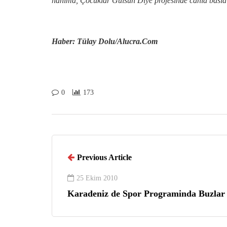
hanima, Çocuklar Gülsün Diye projesinde canla basla 
Haber: Tülay Dolu/Alucra.Com
0
173
Previous Article
25 Ekim 2010
Karadeniz de Spor Programinda Buzlar 