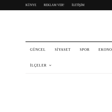
KÜNYE
REKLAM VER!
İLETİŞİM
GÜNCEL
SİYASET
SPOR
EKONO
İLÇELER