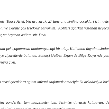
enimiz Tugçe Aytek bizi arayarak, 27 tane ana sinifina çocuklari için ge
u ve ekibine çok tesekkür ediyorum. Kolileri açarken yasanan heyeca
ç ve heyecan asilamistir. Dedi.
am pek çogumuzun unutamayacagi bir olay. Katliamin duyulmasindan so
 ziyaretlerde bulundu. Sanatçi Gülben Ergen de Bilge Köyü nde yasana
taya çikti.
 arasi çocuklara egitim imkani saglamak amaciyla iki arkadasiyla birli
imiza gönderilen tüm malzemeler için, Sesimize duyarsiz kalmayan, 