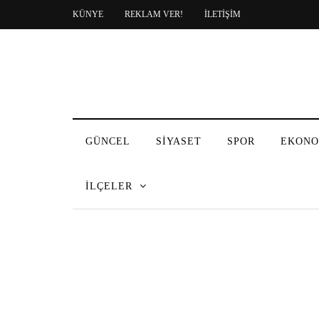
KÜNYE
REKLAM VER!
İLETİŞİM
GÜNCEL
SİYASET
SPOR
EKONO
İLÇELER