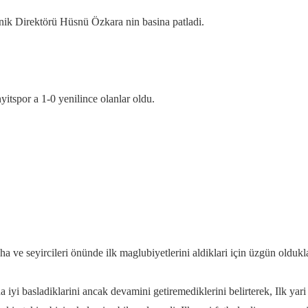
nik Direktörü Hüsnü Özkara nin basina patladi.
itspor a 1-0 yenilince olanlar oldu.
ve seyircileri önünde ilk maglubiyetlerini aldiklari için üzgün oldukla
iyi basladiklarini ancak devamini getiremediklerini belirterek, Ilk ya