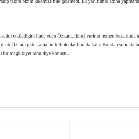
kip takim bizim kalemize bile gelemedi. Ilk yari futbol adina yapmamiz
satini etkiledigini ifade eden Özkara, Ikinci yarinin hemen baslarinda t
Hüsnü Özkara gider, ama bu futbolcular burada kalir. Bundan sonrada b
ü bir maglubiyet oldu diye konustu.