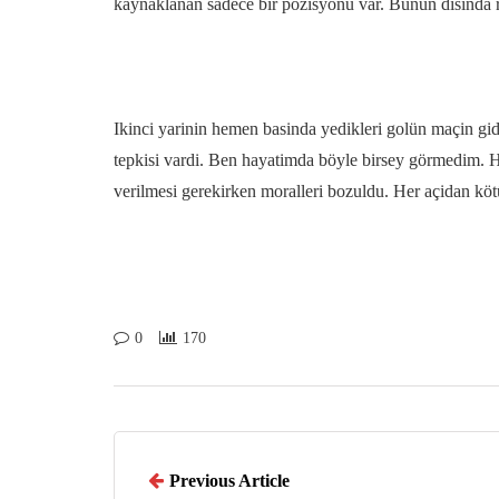
kaynaklanan sadece bir pozisyonu var. Bunun disinda ra
Ikinci yarinin hemen basinda yedikleri golün maçin gidi
tepkisi vardi. Ben hayatimda böyle birsey görmedim. 
verilmesi gerekirken moralleri bozuldu. Her açidan köt
0
170
Previous Article