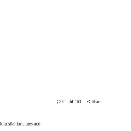
0
163
Share
u silahlarla ates açti.