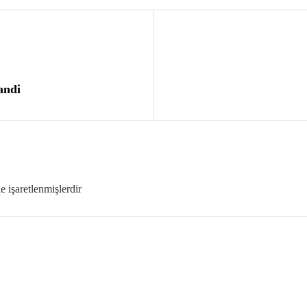
andi
le işaretlenmişlerdir