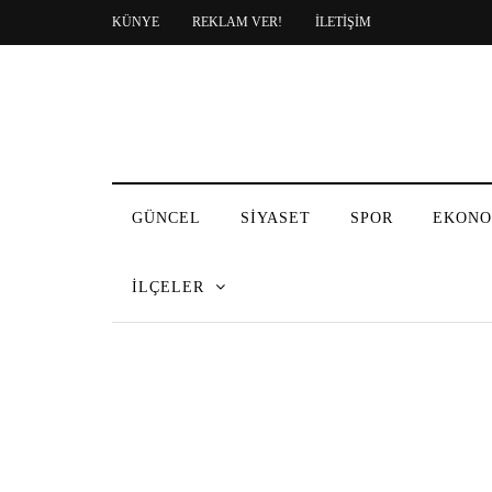
KÜNYE
REKLAM VER!
İLETİŞİM
GÜNCEL
SİYASET
SPOR
EKONO
İLÇELER