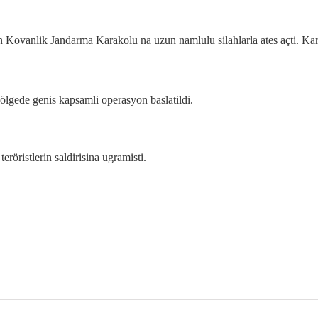
an Kovanlik Jandarma Karakolu na uzun namlulu silahlarla ates açti. Kara
bölgede genis kapsamli operasyon baslatildi.
öristlerin saldirisina ugramisti.