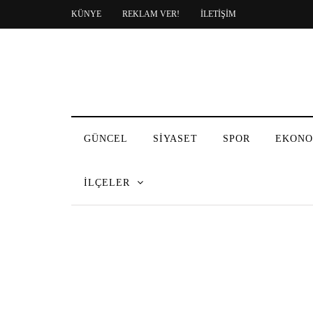
KÜNYE
REKLAM VER!
İLETİŞİM
GÜNCEL
SİYASET
SPOR
EKONO
İLÇELER