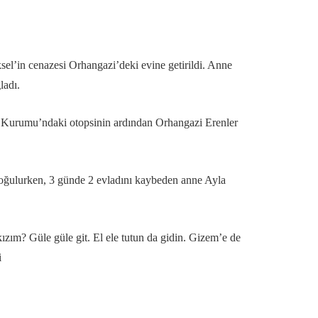
sel’in cenazesi Orhangazi’deki evine getirildi. Anne
ladı.
p Kurumu’ndaki otopsinin ardından Orhangazi Erenler
boğulurken, 3 günde 2 evladını kaybeden anne Ayla
zım? Güle güle git. El ele tutun da gidin. Gizem’e de
i