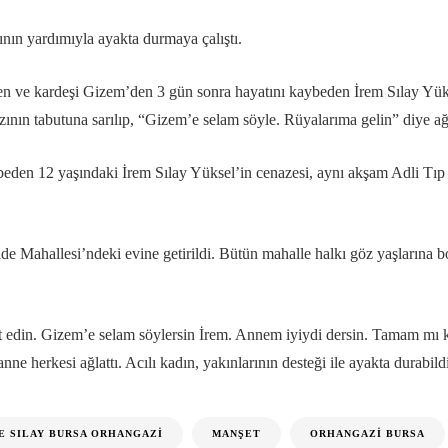
ının yardımıyla ayakta durmaya çalıştı.
nen ve kardeşi Gizem’den 3 gün sonra hayatını kaybeden İrem Sılay Yük
ızının tabutuna sarılıp, “Gizem’e selam söyle. Rüyalarıma gelin” diye ağ
eden 12 yaşındaki İrem Sılay Yüksel’in cenazesi, aynı akşam Adli Tı
e Mahallesi’ndeki evine getirildi. Bütün mahalle halkı göz yaşlarına 
t edin. Gizem’e selam söylersin İrem. Annem iyiydi dersin. Tamam mı kı
ne herkesi ağlattı. Acılı kadın, yakınlarının desteği ile ayakta durabild
E SILAY BURSA ORHANGAZI
MANŞET
ORHANGAZI BURSA