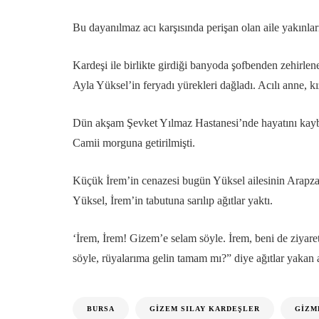
Bu dayanılmaz acı karşısında perişan olan aile yakınlar
Kardeşi ile birlikte girdiği banyoda şofbenden zehirle
Ayla Yüksel’in feryadı yürekleri dağladı. Acılı anne, k
Dün akşam Şevket Yılmaz Hastanesi’nde hayatını kayb
Camii morguna getirilmişti.
Küçük İrem’in cenazesi bugün Yüksel ailesinin Arapzad
Yüksel, İrem’in tabutuna sarılıp ağıtlar yaktı.
‘İrem, İrem! Gizem’e selam söyle. İrem, beni de ziyare
söyle, rüyalarıma gelin tamam mı?” diye ağıtlar yakan an
BURSA
GIZEM SILAY KARDEŞLER
GIZM