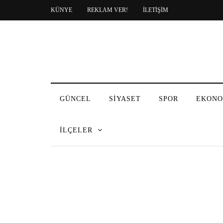
KÜNYE
REKLAM VER!
İLETİŞİM
GÜNCEL
SİYASET
SPOR
EKONO
İLÇELER