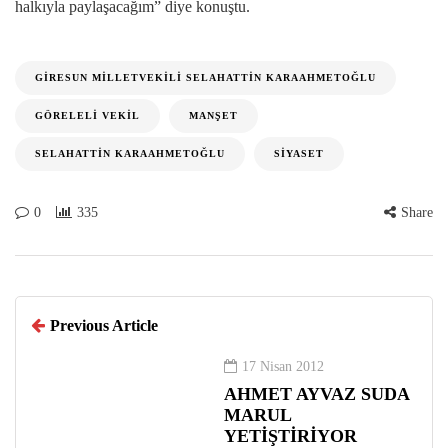
halkıyla paylaşacağım” diye konuştu.
GIRESUN MILLETVEKILI SELAHATTIN KARAAHMETOĞLU
GÖRELELI VEKIL
MANŞET
SELAHATTIN KARAAHMETOĞLU
SIYASET
0
335
Share
Previous Article
17 Nisan 2012
AHMET AYVAZ SUDA
MARUL
YETİŞTİRİYOR