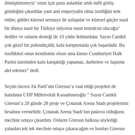
dönüştüremeyiz’ onun için şunu anladılar artık milli görüş
gömleğini çıkardılar yani anti emperyalist olma özelliğini terk
ettiler, gittiler küresel sermaye ile uzlaştılar ve küresel güçler nasıl
bir dünya nasıl bir Türkiye istiyorsa onun temsilcisi olacağız’
dediler ve onların desteği ile 10 yıldır iktidardalar. Sayın Canikli
çok güzel bir polemikçidir, kafa karıştırmada çok başarılıdır. Bu
özellikleri onun kendisinin olsun ama kimse Cumhuriyet Halk
Partisi üzerinden kafa karışıklığı yapamaz, darbelere ve faşizme
alet edemez” dedi.
Seçim öncesi Ak Parti’nin Giresun’a vaat ettiği projeleri de
hatırlatan CHP Milletvekili Karaahmetoğlu ” Sayın Canikli
Giresun’a 28 günde 28 proje ve Çotanak Arena Stadı projelerinin
hesabını vermelidir. Çotanak Arena Stadı’nın palavra olduğunu
mecliste ortaya çıkardım. Onların Giresun halkına söylediği
yalanları tek tek mecliste ortaya çıkaracağım ve bunları Giresun