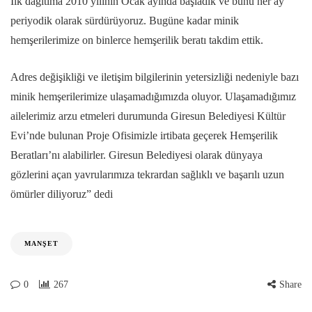
İlk dağıtıma 2010 yılının Ocak ayında başladık ve bunu her ay
periyodik olarak sürdürüyoruz. Bugüne kadar minik
hemşerilerimize on binlerce hemşerilik beratı takdim ettik.
Adres değişikliği ve iletişim bilgilerinin yetersizliği nedeniyle bazı
minik hemşerilerimize ulaşamadığımızda oluyor. Ulaşamadığımız
ailelerimiz arzu etmeleri durumunda Giresun Belediyesi Kültür
Evi’nde bulunan Proje Ofisimizle irtibata geçerek Hemşerilik
Beratları’nı alabilirler. Giresun Belediyesi olarak dünyaya
gözlerini açan yavrularımıza tekrardan sağlıklı ve başarılı uzun
ömürler diliyoruz” dedi
MANŞET
0
267
Share