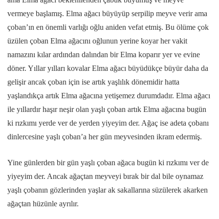
vermeye başlamış. Elma ağacı büyüyüp serpilip meyve verir ama
çoban’ın en önemli varlığı oğlu aniden vefat etmiş. Bu ölüme çok
üzülen çoban Elma ağacını oğlunun yerine koyar her vakit
namazını kılar ardından dalından bir Elma koparır yer ve evine
döner. Yıllar yılları kovalar Elma ağacı büyüdükçe büyür daha da
gelişir ancak çoban için ise artık yaşlılık dönemidir hatta
yaşlandıkça artık Elma ağacına yetişemez durumdadır. Elma ağacı
ile yıllardır haşır neşir olan yaşlı çoban artık Elma ağacına bugün
ki rızkımı yerde ver de yerden yiyeyim der. Ağaç ise adeta çobanı
dinlercesine yaşlı çoban’a her gün meyvesinden ikram edermiş.
Yine günlerden bir gün yaşlı çoban ağaca bugün ki rızkımı ver de
yiyeyim der. Ancak ağaçtan meyveyi bırak bir dal bile oynamaz
yaşlı çobanın gözlerinden yaşlar ak sakallarına süzülerek akarken
ağaçtan hüzünle ayrılır.