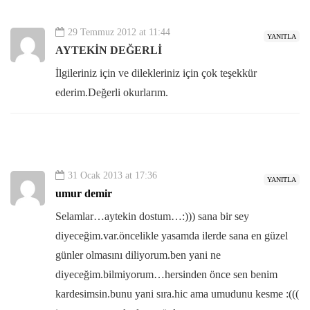
29 Temmuz 2012 at 11:44
YANITLA
AYTEKİN DEĞERLİ
İlgileriniz için ve dilekleriniz için çok teşekkür
ederim.Değerli okurlarım.
31 Ocak 2013 at 17:36
YANITLA
umur demir
Selamlar…aytekin dostum…:))) sana bir sey
diyeceğim.var.öncelikle yasamda ilerde sana en güzel
günler olmasını diliyorum.ben yani ne
diyeceğim.bilmiyorum…hersinden önce sen benim
kardesimsin.bunu yani sıra.hic ama umudunu kesme :(((