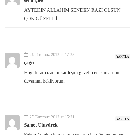
sena içlek
AYTEKİN ALLAHIM SENDEN RAZI OLSUN
ÇOK GÜZELDİ
26 Temmuz 2012 at 17:25
YANITLA
çağrı
Hayırlı ramazanlar kardeşim güzel paylaşımlarının
devamını bekliyorum.
27 Temmuz 2012 at 15:21
YANITLA
Samet Uluyürek
Selam Aytekin kardeşim yazılarını ilk günden bu yana