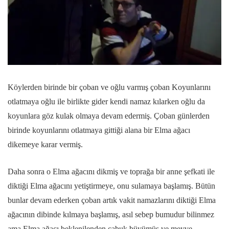
Köylerden birinde bir çoban ve oğlu varmış çoban Koyunlarını
otlatmaya oğlu ile birlikte gider kendi namaz kılarken oğlu da
koyunlara göz kulak olmaya devam edermiş. Çoban günlerden
birinde koyunlarını otlatmaya gittiği alana bir Elma ağacı
dikemeye karar vermiş.
Daha sonra o Elma ağacını dikmiş ve toprağa bir anne şefkati ile
diktiği Elma ağacını yetiştirmeye, onu sulamaya başlamış. Bütün
bunlar devam ederken çoban artık vakit namazlarını diktiği Elma
ağacının dibinde kılmaya başlamış, asıl sebep bumudur bilinmez
ama Elma ağacı beklenilenden çabuk büyümüş ve meyve