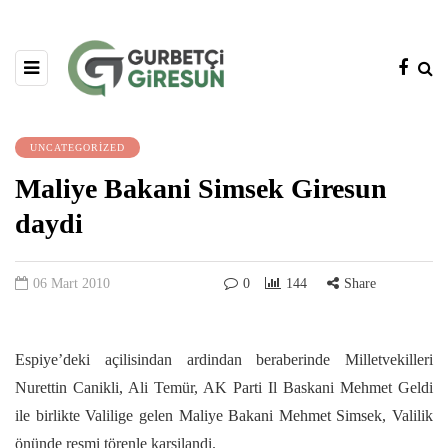
UNCATEGORIZED
Maliye Bakani Simsek Giresun
daydi
06 Mart 2010
0
144
Share
Espiye’deki açilisindan ardindan beraberinde Milletvekilleri
Nurettin Canikli, Ali Temür, AK Parti Il Baskani Mehmet Geldi
ile birlikte Valilige gelen Maliye Bakani Mehmet Simsek, Valilik
önünde resmi törenle karsilandi.