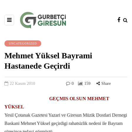
UNCATEGORIZED
Mehmet Yüksel Bayrami
Hastanede Geçirdi
22 Kasım 2010
0
159
Share
GEÇMIS OLSUN MEHMET
YÜKSEL
Yesil Çotanak Gazetesi Yazari ve Giresun Müzik Dostlari Dernegi
Baskani Mehmet Yüksel geçirdigi rahatsizlik nedeni ile Bayram
süresince tedavi görmüstü.