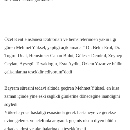
Özel Kent Hastanesi Doktorlari ve hemsirelerinden yakin ilgi
gören Mehmet Yüksel, yaptigi açiklamada “ Dr. Bekir Erol, Dr.
Tugrul Unat, Hemsireler Canan Bulut, Güleser Demiral, Zeynep
Ceylan, Aysegül Tiryakioglu, Esra Aydin, Özlem Yazar ve bütün
çalisanlarina tesekkür ediyorum”dedi
Bayram süresini tedavi altinda geçiren Mehmet Yüksel, en kisa
zaman içinde yine eski saglikli günlerine dönecegine inandigini
söyledi.
Yüksel ayrica hastaligi esnasinda gerek hastaneye ve gerekse
evine gelerek ve telefonla arayarak geçmis olsun diyen bütün
arkadas, dost ve akrabalarina da tesekkür etti.