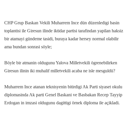
CHP Grup Baskan Vekili Muharrem Ince dün düzenledigi basin
toplantisi ile Giresun ilinde iktidar partisi tarafindan yapilan haksiz
bir atamayi gündeme tasidi, buraya kadar hersey normal olabilir
ama bundan sonrasi söyle;
Böyle bir atmanin oldugunu Yalova Milletvekili ögrenebilirken
Giresun ilinin iki muhalif milletvekili acaba ne isle mesguldü?
Muharrem Ince atanan teknisyenin bitirdigi Ak Parti siyaset okulu
diplomasinda Ak parti Genel Baskani ve Basbakan Recep Tayyip
Erdogan in imzasi oldugunu dagittigi örnek diploma ile açikladi.